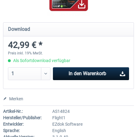
Ultimate Traffic Live
FS Global Real Weather..
Download
42,99 € *
48,94 € *
39,99 € *
Preis inkl. 19% MwSt.
Als Sofortdownload verfügbar
In den
Warenkorb
Merken
Artikel-Nr.:
AS14824
Hersteller/Publisher:
Flight1
Entwickler:
EZdok Software
Sprache:
English