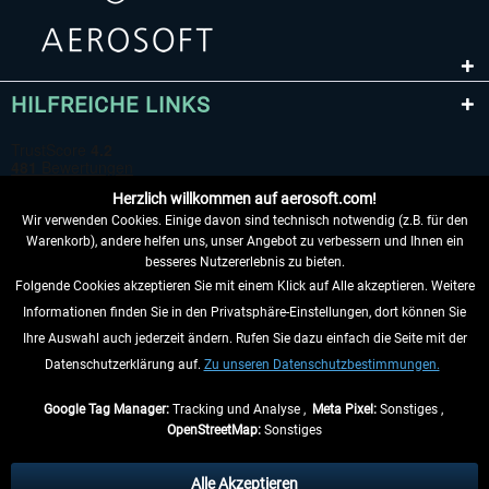
HILFREICHE LINKS
Herzlich willkommen auf aerosoft.com!
Wir verwenden Cookies. Einige davon sind technisch notwendig (z.B. für den
Warenkorb), andere helfen uns, unser Angebot zu verbessern und Ihnen ein
besseres Nutzererlebnis zu bieten.
Folgende Cookies akzeptieren Sie mit einem Klick auf Alle akzeptieren. Weitere
VERTRAG WIDERRUFEN
Informationen finden Sie in den Privatsphäre-Einstellungen, dort können Sie
Ihre Auswahl auch jederzeit ändern. Rufen Sie dazu einfach die Seite mit der
INFORMATIONEN
Datenschutzerklärung auf.
Zu unseren Datenschutzbestimmungen.
NICHTS MEHR VERPASSEN
Google Tag Manager:
Tracking und Analyse ,
Meta Pixel:
Sonstiges ,
OpenStreetMap:
Sonstiges
* Alle Preise inkl. gesetzl. Mehrwertsteuer zzgl.
Versandkosten
, wenn nicht
anders beschrieben.
Alle Akzeptieren