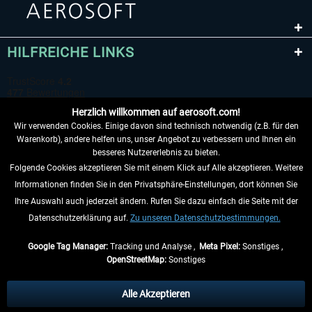
HILFREICHE LINKS
Herzlich willkommen auf aerosoft.com!
Wir verwenden Cookies. Einige davon sind technisch notwendig (z.B. für den
Warenkorb), andere helfen uns, unser Angebot zu verbessern und Ihnen ein
besseres Nutzererlebnis zu bieten.
Folgende Cookies akzeptieren Sie mit einem Klick auf Alle akzeptieren. Weitere
VERTRAG WIDERRUFEN
Informationen finden Sie in den Privatsphäre-Einstellungen, dort können Sie
Ihre Auswahl auch jederzeit ändern. Rufen Sie dazu einfach die Seite mit der
INFORMATIONEN
Datenschutzerklärung auf.
Zu unseren Datenschutzbestimmungen.
NICHTS MEHR VERPASSEN
Google Tag Manager:
Tracking und Analyse ,
Meta Pixel:
Sonstiges ,
OpenStreetMap:
Sonstiges
* Alle Preise inkl. gesetzl. Mehrwertsteuer zzgl.
Versandkosten
, wenn nicht
anders beschrieben.
Alle Akzeptieren
** Gilt für Lieferungen innerhalb Deutschlands, Lieferzeiten für andere Länder