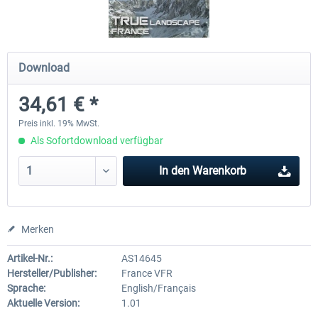
Hamburg-Finkenwerder
Madeira X Evolution
Download
34,61 € *
11,90 € *
24,95 € *
Preis inkl. 19% MwSt.
Als Sofortdownload verfügbar
In den
Warenkorb
Merken
Artikel-Nr.:
AS14645
Hersteller/Publisher:
France VFR
Sprache:
English/Français
Aktuelle Version:
1.01