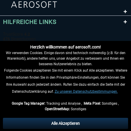
HILFREICHE LINKS
Herzlich willkommen auf aerosoft.com!
Wir verwenden Cookies. Einige davon sind technisch notwendig (z.B. für den
Warenkorb), andere helfen uns, unser Angebot zu verbessern und Ihnen ein
besseres Nutzererlebnis zu bieten.
Folgende Cookies akzeptieren Sie mit einem Klick auf Alle akzeptieren. Weitere
VERTRAG WIDERRUFEN
Informationen finden Sie in den Privatsphäre-Einstellungen, dort können Sie
Ihre Auswahl auch jederzeit ändern. Rufen Sie dazu einfach die Seite mit der
INFORMATIONEN
Datenschutzerklärung auf.
Zu unseren Datenschutzbestimmungen.
NICHTS MEHR VERPASSEN
Google Tag Manager:
Tracking und Analyse ,
Meta Pixel:
Sonstiges ,
OpenStreetMap:
Sonstiges
* Alle Preise inkl. gesetzl. Mehrwertsteuer zzgl.
Versandkosten
, wenn nicht
anders beschrieben.
Alle Akzeptieren
** Gilt für Lieferungen innerhalb Deutschlands, Lieferzeiten für andere Länder