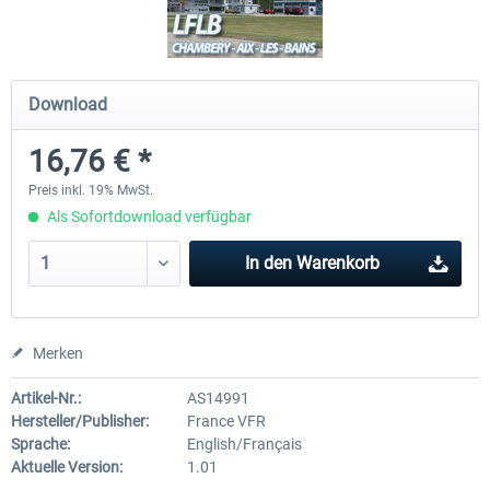
Hamburg-Finkenwerder
Madeira X Evolution
Download
16,76 € *
11,90 € *
24,95 € *
Preis inkl. 19% MwSt.
Als Sofortdownload verfügbar
In den
Warenkorb
Merken
Artikel-Nr.:
AS14991
Hersteller/Publisher:
France VFR
Sprache:
English/Français
Aktuelle Version:
1.01