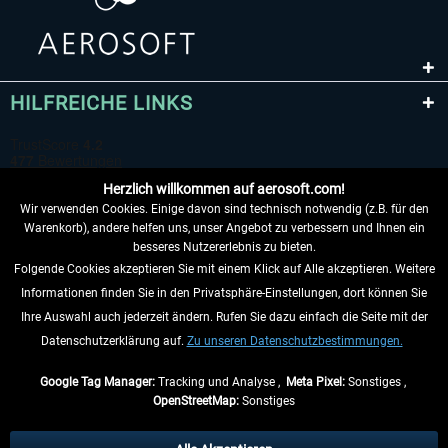
HILFREICHE LINKS
Herzlich willkommen auf aerosoft.com!
Wir verwenden Cookies. Einige davon sind technisch notwendig (z.B. für den
Warenkorb), andere helfen uns, unser Angebot zu verbessern und Ihnen ein
besseres Nutzererlebnis zu bieten.
Folgende Cookies akzeptieren Sie mit einem Klick auf Alle akzeptieren. Weitere
VERTRAG WIDERRUFEN
Informationen finden Sie in den Privatsphäre-Einstellungen, dort können Sie
Ihre Auswahl auch jederzeit ändern. Rufen Sie dazu einfach die Seite mit der
INFORMATIONEN
Datenschutzerklärung auf.
Zu unseren Datenschutzbestimmungen.
NICHTS MEHR VERPASSEN
Google Tag Manager:
Tracking und Analyse ,
Meta Pixel:
Sonstiges ,
OpenStreetMap:
Sonstiges
* Alle Preise inkl. gesetzl. Mehrwertsteuer zzgl.
Versandkosten
, wenn nicht
anders beschrieben.