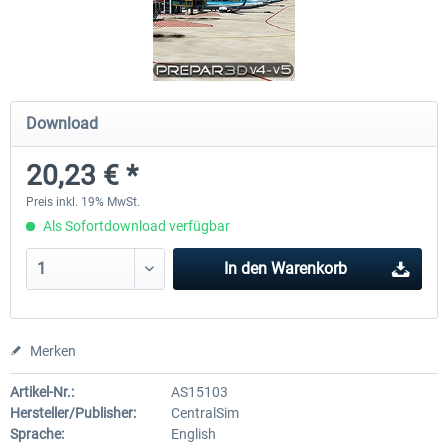
SEGU - Jose Joaquin de Olmedo
SABE - Aeroparque Jorge New
International...
Buenos Aires P3D
Download
20,23 € *
20,23 € *
20,23 € *
Preis inkl. 19% MwSt.
Als Sofortdownload verfügbar
In den
Warenkorb
Merken
Artikel-Nr.:
AS15103
Hersteller/Publisher:
CentralSim
Sprache:
English