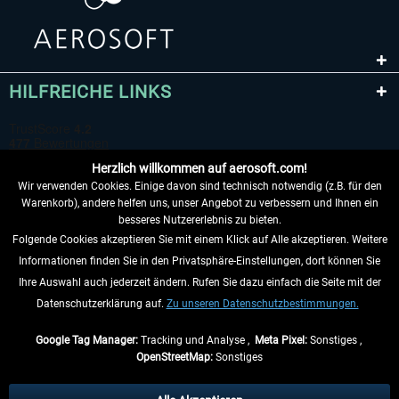
HILFREICHE LINKS
Herzlich willkommen auf aerosoft.com!
Wir verwenden Cookies. Einige davon sind technisch notwendig (z.B. für den
Warenkorb), andere helfen uns, unser Angebot zu verbessern und Ihnen ein
besseres Nutzererlebnis zu bieten.
Folgende Cookies akzeptieren Sie mit einem Klick auf Alle akzeptieren. Weitere
VERTRAG WIDERRUFEN
Informationen finden Sie in den Privatsphäre-Einstellungen, dort können Sie
Ihre Auswahl auch jederzeit ändern. Rufen Sie dazu einfach die Seite mit der
INFORMATIONEN
Datenschutzerklärung auf.
Zu unseren Datenschutzbestimmungen.
NICHTS MEHR VERPASSEN
Google Tag Manager:
Tracking und Analyse ,
Meta Pixel:
Sonstiges ,
OpenStreetMap:
Sonstiges
* Alle Preise inkl. gesetzl. Mehrwertsteuer zzgl.
Versandkosten
, wenn nicht
anders beschrieben.