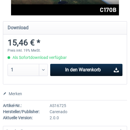
FlightSim Studio - E-Jets 170/175
Aerosoft Aircraft A340-600
Download
15,46 € *
39,95 € *
79,99 € *
Preis inkl. 19% MwSt.
Als Sofortdownload verfügbar
In den
Warenkorb
Merken
Artikel-Nr.:
AS16725
Hersteller/Publisher:
Carenado
Aktuelle Version:
2.0.0