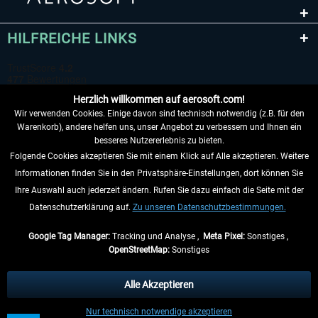
HILFREICHE LINKS
Herzlich willkommen auf aerosoft.com!
Wir verwenden Cookies. Einige davon sind technisch notwendig (z.B. für den
Warenkorb), andere helfen uns, unser Angebot zu verbessern und Ihnen ein
besseres Nutzererlebnis zu bieten.
Folgende Cookies akzeptieren Sie mit einem Klick auf Alle akzeptieren. Weitere
VERTRAG WIDERRUFEN
Informationen finden Sie in den Privatsphäre-Einstellungen, dort können Sie
Ihre Auswahl auch jederzeit ändern. Rufen Sie dazu einfach die Seite mit der
INFORMATIONEN
Datenschutzerklärung auf.
Zu unseren Datenschutzbestimmungen.
NICHTS MEHR VERPASSEN
Google Tag Manager:
Tracking und Analyse ,
Meta Pixel:
Sonstiges ,
OpenStreetMap:
Sonstiges
* Alle Preise inkl. gesetzl. Mehrwertsteuer zzgl.
Versandkosten
, wenn nicht
anders beschrieben.
Alle Akzeptieren
** Gilt für Lieferungen innerhalb Deutschlands, Lieferzeiten für andere Länder
Nur technisch notwendige akzeptieren
entnehmen Sie bitte den
Versandinformationen
.