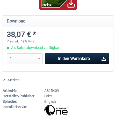
Hamburg-Finkenwerder
Madeira X Evolution
Download
38,07 € *
11,90 € *
24,95 € *
Preis inkl. 19% MwSt.
Als Sofortdownload verfügbar
In den
Warenkorb
Merken
Artikel-Nr.:
AS15409
Hersteller/Publisher:
Orbx
Sprache:
English
Installation via: