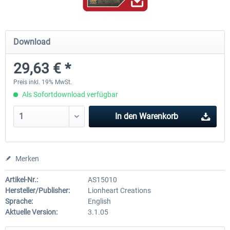
Airbus Bundle
iFly Jets - The 737NG for 
Download
29,63 € *
52,33 € *
59,22 € *
Preis inkl. 19% MwSt.
Als Sofortdownload verfügbar
In den
Warenkorb
Merken
Artikel-Nr.:
AS15010
Hersteller/Publisher:
Lionheart Creations
Sprache:
English
Aktuelle Version:
3.1.05