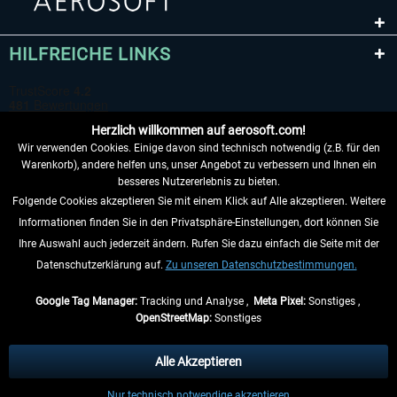
HILFREICHE LINKS
Herzlich willkommen auf aerosoft.com!
Wir verwenden Cookies. Einige davon sind technisch notwendig (z.B. für den
Warenkorb), andere helfen uns, unser Angebot zu verbessern und Ihnen ein
besseres Nutzererlebnis zu bieten.
Folgende Cookies akzeptieren Sie mit einem Klick auf Alle akzeptieren. Weitere
VERTRAG WIDERRUFEN
Informationen finden Sie in den Privatsphäre-Einstellungen, dort können Sie
Ihre Auswahl auch jederzeit ändern. Rufen Sie dazu einfach die Seite mit der
INFORMATIONEN
Datenschutzerklärung auf.
Zu unseren Datenschutzbestimmungen.
NICHTS MEHR VERPASSEN
Google Tag Manager:
Tracking und Analyse ,
Meta Pixel:
Sonstiges ,
OpenStreetMap:
Sonstiges
* Alle Preise inkl. gesetzl. Mehrwertsteuer zzgl.
Versandkosten
, wenn nicht
anders beschrieben.
Alle Akzeptieren
** Gilt für Lieferungen innerhalb Deutschlands, Lieferzeiten für andere Länder
Nur technisch notwendige akzeptieren