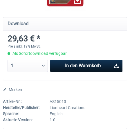
Airbus Bundle
iFly Jets - The 737NG for 
Download
29,63 € *
52,33 € *
59,22 € *
Preis inkl. 19% MwSt.
Als Sofortdownload verfügbar
In den
Warenkorb
Merken
Artikel-Nr.:
AS15013
Hersteller/Publisher:
Lionheart Creations
Sprache:
English
Aktuelle Version:
1.0