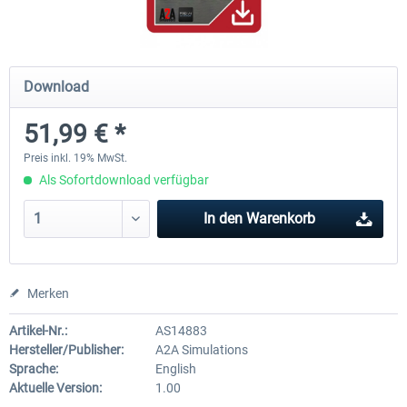
A320 Family professional Bundle
Aerosoft A320/A321 profess
Download
51,99 € *
79,95 € *
59,95 € *
Preis inkl. 19% MwSt.
Als Sofortdownload verfügbar
In den
Warenkorb
Merken
Artikel-Nr.:
AS14883
Hersteller/Publisher:
A2A Simulations
Sprache:
English
Aktuelle Version:
1.00