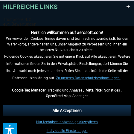
HILFREICHE LINKS
Herzlich willkommen auf aerosoft.com!
Wir verwenden Cookies. Einige davon sind technisch notwendig (z.B. für den
Warenkorb), andere helfen uns, unser Angebot zu verbessern und Ihnen ein
besseres Nutzererlebnis zu bieten.
Folgende Cookies akzeptieren Sie mit einem Klick auf Alle akzeptieren. Weitere
VERTRAG WIDERRUFEN
Informationen finden Sie in den Privatsphäre-Einstellungen, dort können Sie
Ihre Auswahl auch jederzeit ändern. Rufen Sie dazu einfach die Seite mit der
INFORMATIONEN
Datenschutzerklärung auf.
Zu unseren Datenschutzbestimmungen.
NICHTS MEHR VERPASSEN
Google Tag Manager:
Tracking und Analyse ,
Meta Pixel:
Sonstiges ,
OpenStreetMap:
Sonstiges
* Alle Preise inkl. gesetzl. Mehrwertsteuer zzgl.
Versandkosten
, wenn nicht
anders beschrieben.
Alle Akzeptieren
** Gilt für Lieferungen innerhalb Deutschlands, Lieferzeiten für andere Länder
Nur technisch notwendige akzeptieren
entnehmen Sie bitte den
Versandinformationen
.
Individuelle Einstellungen