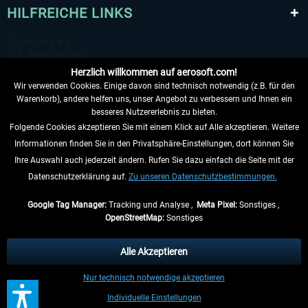
HILFREICHE LINKS
Herzlich willkommen auf aerosoft.com!
Wir verwenden Cookies. Einige davon sind technisch notwendig (z.B. für den
Warenkorb), andere helfen uns, unser Angebot zu verbessern und Ihnen ein
besseres Nutzererlebnis zu bieten.
Folgende Cookies akzeptieren Sie mit einem Klick auf Alle akzeptieren. Weitere
VERTRAG WIDERRUFEN
Informationen finden Sie in den Privatsphäre-Einstellungen, dort können Sie
Ihre Auswahl auch jederzeit ändern. Rufen Sie dazu einfach die Seite mit der
INFORMATIONEN
Datenschutzerklärung auf.
Zu unseren Datenschutzbestimmungen.
NICHTS MEHR VERPASSEN
Google Tag Manager:
Tracking und Analyse ,
Meta Pixel:
Sonstiges ,
OpenStreetMap:
Sonstiges
* Alle Preise inkl. gesetzl. Mehrwertsteuer zzgl.
Versandkosten
, wenn nicht
anders beschrieben.
Alle Akzeptieren
** Gilt für Lieferungen innerhalb Deutschlands, Lieferzeiten für andere Länder
Nur technisch notwendige akzeptieren
entnehmen Sie bitte den
Versandinformationen
.
Individuelle Einstellungen
Kontakt
Updates
Support kontaktieren