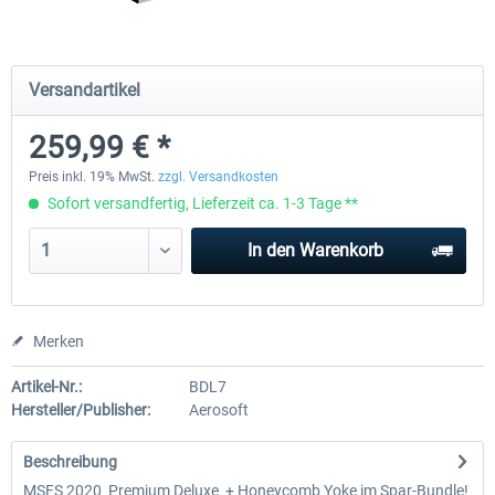
Honeycomb - Alpha Flight Controls
Honeycomb Complete Bun
Versandartikel
259,99 € *
239,99 € *
769,99 € *
Preis inkl. 19% MwSt.
zzgl. Versandkosten
Sofort versandfertig, Lieferzeit ca. 1-3 Tage **
In den
Warenkorb
Merken
Artikel-Nr.:
BDL7
Hersteller/Publisher:
Aerosoft
Beschreibung
MSFS 2020 Premium Deluxe + Honeycomb Yoke im Spar-Bundle!