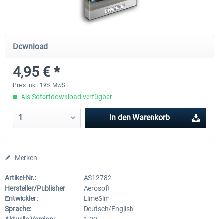
Mega Airport Frankfurt V2.0
Mega Airport Berlin Brande
Download
4,95 € *
29,95 € *
24,95 € *
Preis inkl. 19% MwSt.
Als Sofortdownload verfügbar
In den
Warenkorb
Merken
Artikel-Nr.:
AS12782
Hersteller/Publisher:
Aerosoft
Entwickler:
LimeSim
Sprache:
Deutsch/English