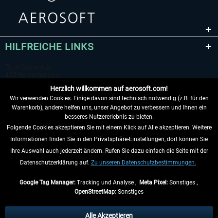
HILFREICHE LINKS
Herzlich willkommen auf aerosoft.com!
Wir verwenden Cookies. Einige davon sind technisch notwendig (z.B. für den
Warenkorb), andere helfen uns, unser Angebot zu verbessern und Ihnen ein
besseres Nutzererlebnis zu bieten.
Folgende Cookies akzeptieren Sie mit einem Klick auf Alle akzeptieren. Weitere
VERTRAG WIDERRUFEN
Informationen finden Sie in den Privatsphäre-Einstellungen, dort können Sie
Ihre Auswahl auch jederzeit ändern. Rufen Sie dazu einfach die Seite mit der
INFORMATIONEN
Datenschutzerklärung auf.
Zu unseren Datenschutzbestimmungen.
NICHTS MEHR VERPASSEN
Google Tag Manager:
Tracking und Analyse ,
Meta Pixel:
Sonstiges ,
OpenStreetMap:
Sonstiges
* Alle Preise inkl. gesetzl. Mehrwertsteuer zzgl.
Versandkosten
, wenn nicht
anders beschrieben.
Alle Akzeptieren