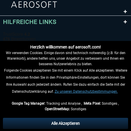
HILFREICHE LINKS
Herzlich willkommen auf aerosoft.com!
Wir verwenden Cookies. Einige davon sind technisch notwendig (z.B. für den
Warenkorb), andere helfen uns, unser Angebot zu verbessern und Ihnen ein
besseres Nutzererlebnis zu bieten.
Folgende Cookies akzeptieren Sie mit einem Klick auf Alle akzeptieren. Weitere
VERTRAG WIDERRUFEN
Informationen finden Sie in den Privatsphäre-Einstellungen, dort können Sie
Ihre Auswahl auch jederzeit ändern. Rufen Sie dazu einfach die Seite mit der
INFORMATIONEN
Datenschutzerklärung auf.
Zu unseren Datenschutzbestimmungen.
NICHTS MEHR VERPASSEN
Google Tag Manager:
Tracking und Analyse ,
Meta Pixel:
Sonstiges ,
OpenStreetMap:
Sonstiges
* Alle Preise inkl. gesetzl. Mehrwertsteuer zzgl.
Versandkosten
, wenn nicht
anders beschrieben.
Alle Akzeptieren
** Gilt für Lieferungen innerhalb Deutschlands, Lieferzeiten für andere Länder