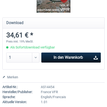
Hamburg-Finkenwerder
Madeira X Evolution
Download
34,61 € *
11,90 € *
24,95 € *
Preis inkl. 19% MwSt.
Als Sofortdownload verfügbar
In den
Warenkorb
Merken
Artikel-Nr.:
AS14454
Hersteller/Publisher:
France VFR
Sprache:
English/Francais
Aktuelle Version:
1.01