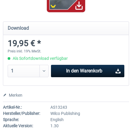
Airbus Bundle
iFly Jets - The 737NG for 
Download
19,95 € *
52,33 € *
59,22 € *
Preis inkl. 19% MwSt.
Als Sofortdownload verfügbar
In den
Warenkorb
Merken
Artikel-Nr.:
AS13243
Hersteller/Publisher:
Wilco Publishing
Sprache:
English
Aktuelle Version:
1.30