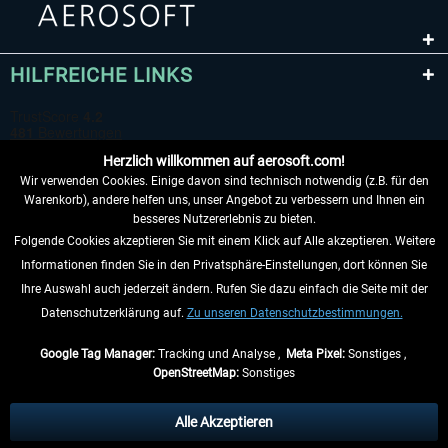
HILFREICHE LINKS
Herzlich willkommen auf aerosoft.com!
Wir verwenden Cookies. Einige davon sind technisch notwendig (z.B. für den
Warenkorb), andere helfen uns, unser Angebot zu verbessern und Ihnen ein
besseres Nutzererlebnis zu bieten.
Folgende Cookies akzeptieren Sie mit einem Klick auf Alle akzeptieren. Weitere
VERTRAG WIDERRUFEN
Informationen finden Sie in den Privatsphäre-Einstellungen, dort können Sie
Ihre Auswahl auch jederzeit ändern. Rufen Sie dazu einfach die Seite mit der
INFORMATIONEN
Datenschutzerklärung auf.
Zu unseren Datenschutzbestimmungen.
NICHTS MEHR VERPASSEN
Google Tag Manager:
Tracking und Analyse ,
Meta Pixel:
Sonstiges ,
OpenStreetMap:
Sonstiges
* Alle Preise inkl. gesetzl. Mehrwertsteuer zzgl.
Versandkosten
, wenn nicht
anders beschrieben.
Alle Akzeptieren
** Gilt für Lieferungen innerhalb Deutschlands, Lieferzeiten für andere Länder