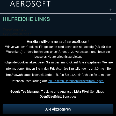
HILFREICHE LINKS
Herzlich willkommen auf aerosoft.com!
Wir verwenden Cookies. Einige davon sind technisch notwendig (z.B. für den
Warenkorb), andere helfen uns, unser Angebot zu verbessern und Ihnen ein
besseres Nutzererlebnis zu bieten.
Folgende Cookies akzeptieren Sie mit einem Klick auf Alle akzeptieren. Weitere
VERTRAG WIDERRUFEN
Informationen finden Sie in den Privatsphäre-Einstellungen, dort können Sie
Ihre Auswahl auch jederzeit ändern. Rufen Sie dazu einfach die Seite mit der
INFORMATIONEN
Datenschutzerklärung auf.
Zu unseren Datenschutzbestimmungen.
NICHTS MEHR VERPASSEN
Google Tag Manager:
Tracking und Analyse ,
Meta Pixel:
Sonstiges ,
OpenStreetMap:
Sonstiges
* Alle Preise inkl. gesetzl. Mehrwertsteuer zzgl.
Versandkosten
, wenn nicht
anders beschrieben.
Alle Akzeptieren
** Gilt für Lieferungen innerhalb Deutschlands, Lieferzeiten für andere Länder