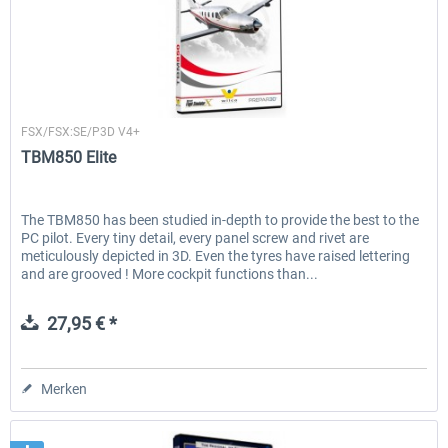
Wilco Publishing
FSX/FSX:SE/P3D V4+
TBM850 Elite
The TBM850 has been studied in-depth to provide the best to the
PC pilot. Every tiny detail, every panel screw and rivet are
meticulously depicted in 3D. Even the tyres have raised lettering
and are grooved ! More cockpit functions than...
27,95 € *
Merken