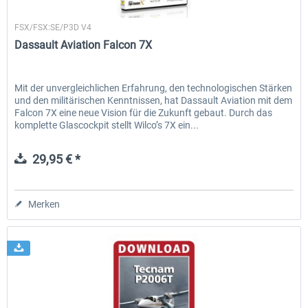
Wilco Publishing
FSX/FSX:SE/P3D V4
Dassault Aviation Falcon 7X
EmergencyDispatcherPro - 24h Free
EmergencyDispatcherPr
Trial
Mit der unvergleichlichen Erfahrung, den technologischen Stärken
und den militärischen Kenntnissen, hat Dassault Aviation mit dem
0,00 € *
35,69 € *
Falcon 7X eine neue Vision für die Zukunft gebaut. Durch das
komplette Glascockpit stellt Wilco’s 7X ein...
29,95 € *
Merken