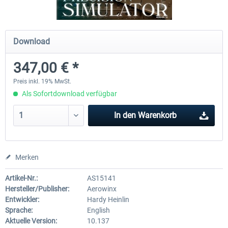
Aerowinx - NG FMC and More
Fluglotsen Simulator - Globa
Download
347,00 € *
137,00 € *
29,95 € *
Preis inkl. 19% MwSt.
Als Sofortdownload verfügbar
In den
Warenkorb
Merken
Artikel-Nr.:
AS15141
Hersteller/Publisher:
Aerowinx
Entwickler:
Hardy Heinlin
Sprache:
English
Aktuelle Version:
10.137