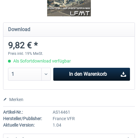
Airport Berlin Brandenburg V2 XP
Airport Zürich V2.0 XP
Download
9,82 € *
29,95 € *
25,95 € *
Preis inkl. 19% MwSt.
Als Sofortdownload verfügbar
In den
Warenkorb
Merken
Artikel-Nr.:
AS14461
Hersteller/Publisher:
France VFR
Aktuelle Version:
1.04