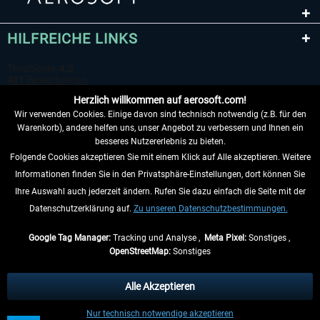
HILFREICHE LINKS
Herzlich willkommen auf aerosoft.com!
Wir verwenden Cookies. Einige davon sind technisch notwendig (z.B. für den
Warenkorb), andere helfen uns, unser Angebot zu verbessern und Ihnen ein
besseres Nutzererlebnis zu bieten.
Folgende Cookies akzeptieren Sie mit einem Klick auf Alle akzeptieren. Weitere
VERTRAG WIDERRUFEN
Informationen finden Sie in den Privatsphäre-Einstellungen, dort können Sie
Ihre Auswahl auch jederzeit ändern. Rufen Sie dazu einfach die Seite mit der
INFORMATIONEN
Datenschutzerklärung auf.
Zu unseren Datenschutzbestimmungen.
NICHTS MEHR VERPASSEN
Google Tag Manager:
Tracking und Analyse ,
Meta Pixel:
Sonstiges ,
OpenStreetMap:
Sonstiges
* Alle Preise inkl. gesetzl. Mehrwertsteuer zzgl.
Versandkosten
, wenn nicht
anders beschrieben.
Alle Akzeptieren
** Gilt für Lieferungen innerhalb Deutschlands, Lieferzeiten für andere Länder
Nur technisch notwendige akzeptieren
entnehmen Sie bitte den
Versandinformationen
.