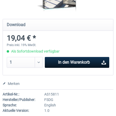
FSDG - Sharm El-Sheikh XP
FSDG - Dakar XP
Download
19,04 € *
15,47 € *
15,47 € *
Preis inkl. 19% MwSt.
Als Sofortdownload verfügbar
In den
Warenkorb
Merken
Artikel-Nr.:
AS15811
Hersteller/Publisher:
FSDG
Sprache:
English
Aktuelle Version:
1.0