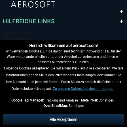
HILFREICHE LINKS
Herzlich willkommen auf aerosoft.com!
Wir verwenden Cookies. Einige davon sind technisch notwendig (z.B. für den
Warenkorb), andere helfen uns, unser Angebot zu verbessern und Ihnen ein
besseres Nutzererlebnis zu bieten.
Folgende Cookies akzeptieren Sie mit einem Klick auf Alle akzeptieren. Weitere
VERTRAG WIDERRUFEN
Informationen finden Sie in den Privatsphäre-Einstellungen, dort können Sie
Ihre Auswahl auch jederzeit ändern. Rufen Sie dazu einfach die Seite mit der
INFORMATIONEN
Datenschutzerklärung auf.
Zu unseren Datenschutzbestimmungen.
NICHTS MEHR VERPASSEN
Google Tag Manager:
Tracking und Analyse ,
Meta Pixel:
Sonstiges ,
OpenStreetMap:
Sonstiges
* Alle Preise inkl. gesetzl. Mehrwertsteuer zzgl.
Versandkosten
, wenn nicht
anders beschrieben.
Alle Akzeptieren
** Gilt für Lieferungen innerhalb Deutschlands, Lieferzeiten für andere Länder