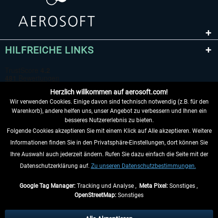
HILFREICHE LINKS
Herzlich willkommen auf aerosoft.com!
Wir verwenden Cookies. Einige davon sind technisch notwendig (z.B. für den
Warenkorb), andere helfen uns, unser Angebot zu verbessern und Ihnen ein
besseres Nutzererlebnis zu bieten.
Folgende Cookies akzeptieren Sie mit einem Klick auf Alle akzeptieren. Weitere
VERTRAG WIDERRUFEN
Informationen finden Sie in den Privatsphäre-Einstellungen, dort können Sie
Ihre Auswahl auch jederzeit ändern. Rufen Sie dazu einfach die Seite mit der
INFORMATIONEN
Datenschutzerklärung auf.
Zu unseren Datenschutzbestimmungen.
NICHTS MEHR VERPASSEN
Google Tag Manager:
Tracking und Analyse ,
Meta Pixel:
Sonstiges ,
OpenStreetMap:
Sonstiges
* Alle Preise inkl. gesetzl. Mehrwertsteuer zzgl.
Versandkosten
, wenn nicht
anders beschrieben.