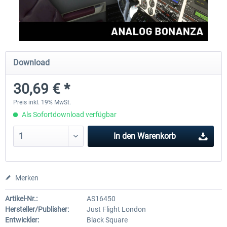
FlightSim Studio - E-Jets 170/175
Aerosoft Aircraft A340-600
Download
39,95 € *
79,99 € *
30,69 € *
Preis inkl. 19% MwSt.
Als Sofortdownload verfügbar
In den
Warenkorb
Merken
Artikel-Nr.:
AS16450
Hersteller/Publisher:
Just Flight London
Entwickler:
Black Square