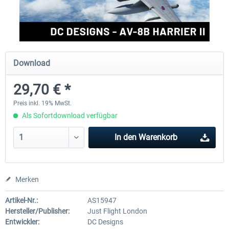
FlightSim Studio - E-Jets 170/175
Aerosoft Aircraft A340-600
Download
39,95 € *
79,99 € *
29,70 € *
Preis inkl. 19% MwSt.
Als Sofortdownload verfügbar
In den
Warenkorb
Merken
Artikel-Nr.:
AS15947
Hersteller/Publisher:
Just Flight London
Entwickler:
DC Designs