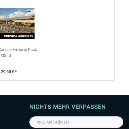
Corsica Airports Pack
MSFS
29,65 € *
NICHTS MEHR VERPASSEN