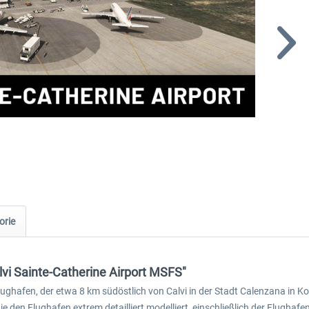
orie
lvi Sainte-Catherine Airport MSFS"
lughafen, der etwa 8 km südöstlich von Calvi in der Stadt Calenzana in Ko
die den Flughafen extrem detailliert modelliert, einschließlich der Flug