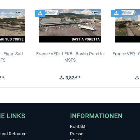
- Figari Sud
France VFR - LFKB - Bastia Poretta
France VFR - 
SFS
MSFS
 *
9,82 € *
HE LINKS
INFORMATIONEN
Kontakt
und Retouren
Presse