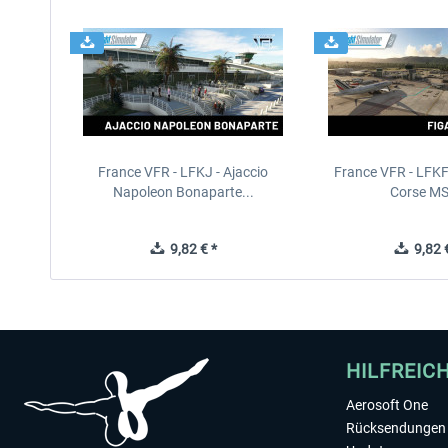
France VFR - LFKJ - Ajaccio
France VFR - LFKF 
Napoleon Bonaparte...
Corse M
9,82 € *
9,82 €
HILFREIC
Aerosoft One
Rücksendungen 