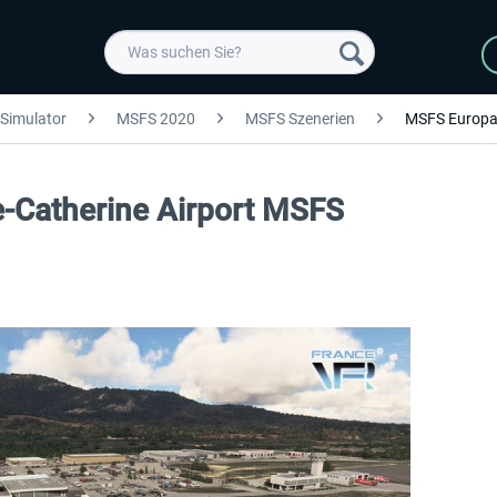
 Simulator
MSFS 2020
MSFS Szenerien
MSFS Europ
te-Catherine Airport MSFS