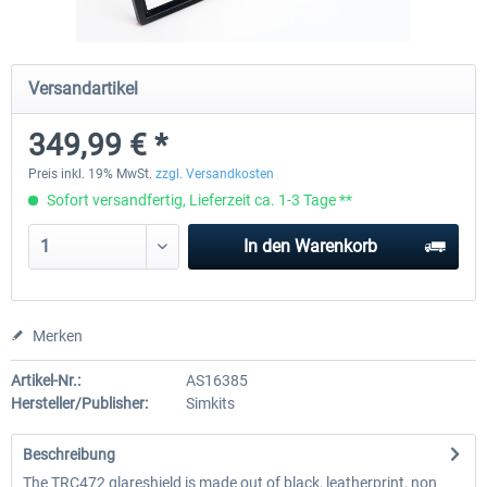
Honeycomb - Flight Sim USB Hub
CockpitCrafters - Under-Des
Versandartikel
349,99 € *
54,99 € *
49,99 € *
39,99 € *
Preis inkl. 19% MwSt.
zzgl. Versandkosten
Sofort versandfertig, Lieferzeit ca. 1-3 Tage **
In den
Warenkorb
Merken
Artikel-Nr.:
AS16385
Hersteller/Publisher:
Simkits
Beschreibung
The TRC472 glareshield is made out of black, leatherprint, non