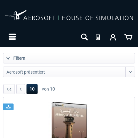
Filtern
10
von
10
24h FREE