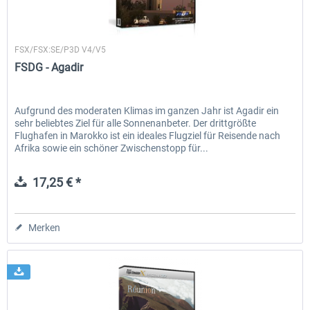
FSDG
FSX/FSX:SE/P3D V4/V5
EmergencyDispatcherPro - 24h Free
EmergencyDispatcherPr
FSDG - Agadir
Trial
0,00 € *
35,69 € *
Aufgrund des moderaten Klimas im ganzen Jahr ist Agadir ein
sehr beliebtes Ziel für alle Sonnenanbeter. Der drittgrößte
Flughafen in Marokko ist ein ideales Flugziel für Reisende nach
Afrika sowie ein schöner Zwischenstopp für...
17,25 € *
Merken