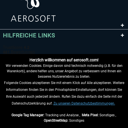
HILFREICHE LINKS
Herzlich willkommen auf aerosoft.com!
Wir verwenden Cookies. Einige davon sind technisch notwendig (z.B. für den
Warenkorb), andere helfen uns, unser Angebot zu verbessern und Ihnen ein
besseres Nutzererlebnis zu bieten.
Folgende Cookies akzeptieren Sie mit einem Klick auf Alle akzeptieren. Weitere
VERTRAG WIDERRUFEN
Informationen finden Sie in den Privatsphäre-Einstellungen, dort können Sie
Ihre Auswahl auch jederzeit ändern. Rufen Sie dazu einfach die Seite mit der
INFORMATIONEN
Datenschutzerklärung auf.
Zu unseren Datenschutzbestimmungen.
NICHTS MEHR VERPASSEN
Google Tag Manager:
Tracking und Analyse ,
Meta Pixel:
Sonstiges ,
OpenStreetMap:
Sonstiges
* Alle Preise inkl. gesetzl. Mehrwertsteuer zzgl.
Versandkosten
, wenn nicht