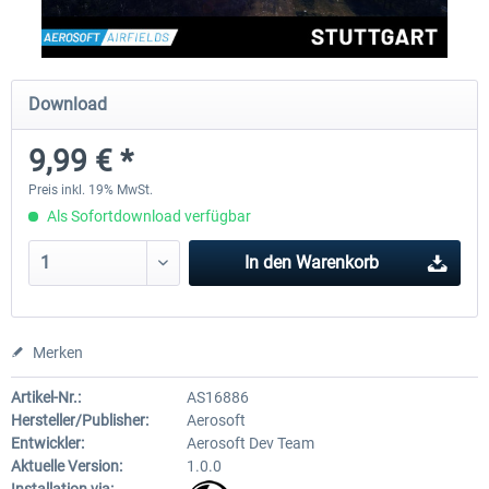
EmergencyDispatcherPro - 24h Free
EmergencyDispatcherPr
Download
Trial
9,99 € *
0,00 € *
35,69 € *
Preis inkl. 19% MwSt.
Als Sofortdownload verfügbar
In den
Warenkorb
Merken
Artikel-Nr.:
AS16886
Hersteller/Publisher:
Aerosoft
Entwickler:
Aerosoft Dev Team
Aktuelle Version:
1.0.0