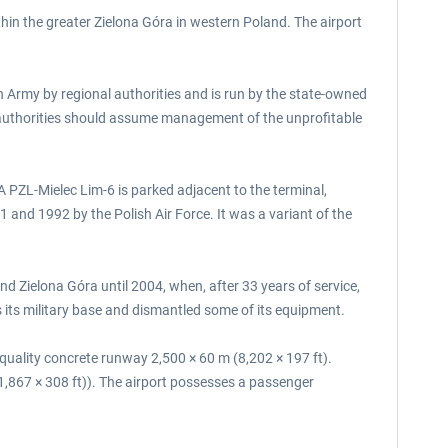
thin the greater Zielona Góra in western Poland. The airport
sh Army by regional authorities and is run by the state-owned
 authorities should assume management of the unprofitable
A PZL-Mielec Lim-6 is parked adjacent to the terminal,
and 1992 by the Polish Air Force. It was a variant of the
 Zielona Góra until 2004, when, after 33 years of service,
 its military base and dismantled some of its equipment.
 quality concrete runway 2,500 × 60 m (8,202 × 197 ft).
1,867 × 308 ft)). The airport possesses a passenger