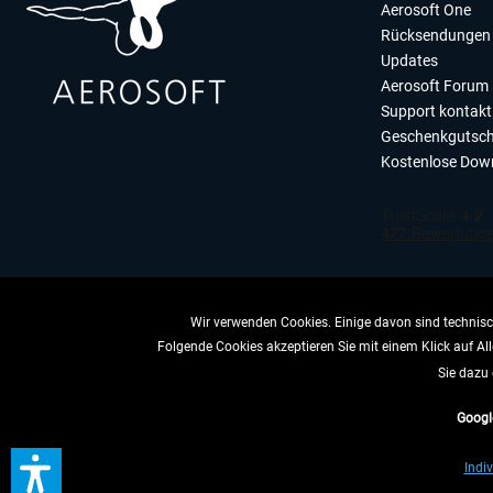
Aerosoft One
Rücksendungen 
Updates
Aerosoft Forum
Support kontakt
Geschenkgutsch
Kostenlose Dow
Wir verwenden Cookies. Einige davon sind technisch
Folgende Cookies akzeptieren Sie mit einem Klick auf All
VERTRAG 
Sie dazu 
Googl
* All
Indiv
** Gilt für Lieferun