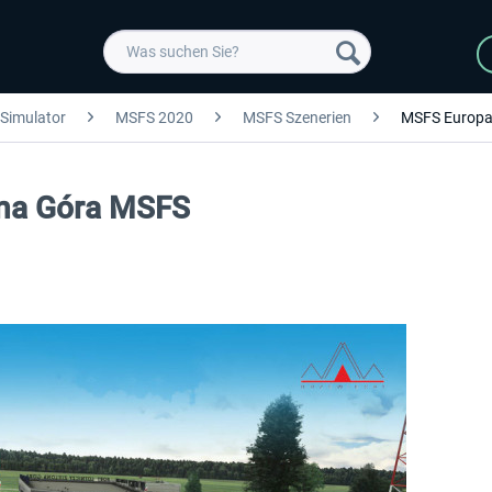
 Simulator
MSFS 2020
MSFS Szenerien
MSFS Europ
ona Góra MSFS