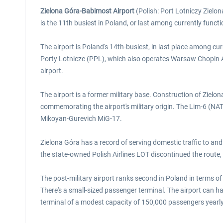
Zielona Góra-Babimost Airport
(Polish: Port Lotniczy Zielon
is the 11th busiest in Poland, or last among currently functi
The airport is Poland's 14th-busiest, in last place among cu
Porty Lotnicze (PPL), which also operates Warsaw Chopin A
airport.
The airport is a former military base. Construction of Zielo
commemorating the airport's military origin. The Lim-6 (NAT
Mikoyan-Gurevich MiG-17.
Zielona Góra has a record of serving domestic traffic to an
the state-owned Polish Airlines LOT discontinued the route,
The post-military airport ranks second in Poland in terms o
There's a small-sized passenger terminal. The airport can h
terminal of a modest capacity of 150,000 passengers yearl