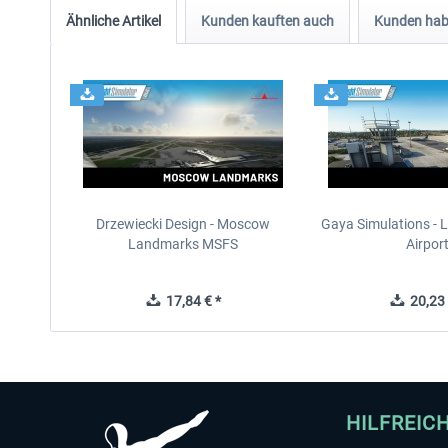
Ähnliche Artikel
Kunden kauften auch
Kunden habe
Drzewiecki Design - Moscow
Gaya Simulations - L
Landmarks MSFS
Airpor
17,84 € *
20,23 
HILFREIC