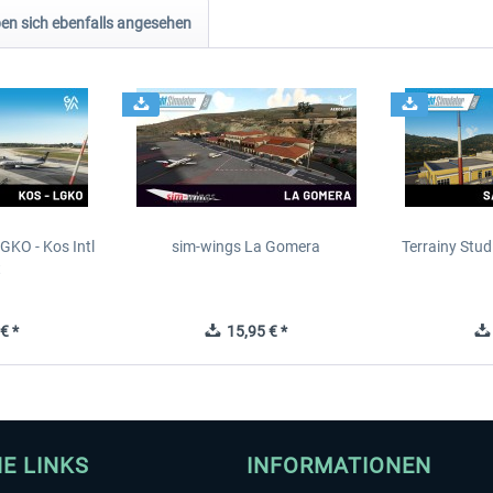
n sich ebenfalls angesehen
GKO - Kos Intl
sim-wings La Gomera
Terrainy Stud
t
€ *
15,95 € *
HE LINKS
INFORMATIONEN