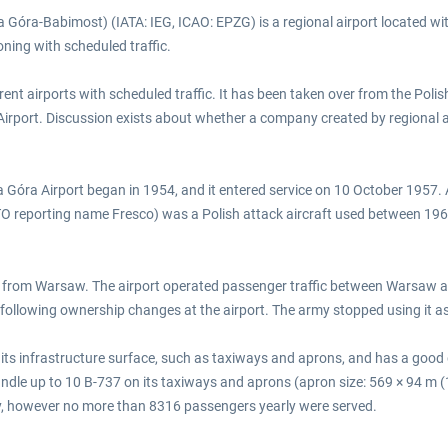
a Góra-Babimost) (IATA: IEG, ICAO: EPZG) is a regional airport located wi
oning with scheduled traffic.
rrent airports with scheduled traffic. It has been taken over from the Poli
irport. Discussion exists about whether a company created by regional
na Góra Airport began in 1954, and it entered service on 10 October 1957. 
O reporting name Fresco) was a Polish attack aircraft used between 1961 
d from Warsaw. The airport operated passenger traffic between Warsaw and
 following ownership changes at the airport. The army stopped using it as
f its infrastructure surface, such as taxiways and aprons, and has a good
andle up to 10 B-737 on its taxiways and aprons (apron size: 569 × 94 m (
y, however no more than 8316 passengers yearly were served.