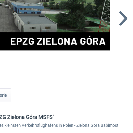
orie
PZG Zielona Góra MSFS"
des kleinsten Verkehrsflughafens in Polen - Zielona Góra Babimost.