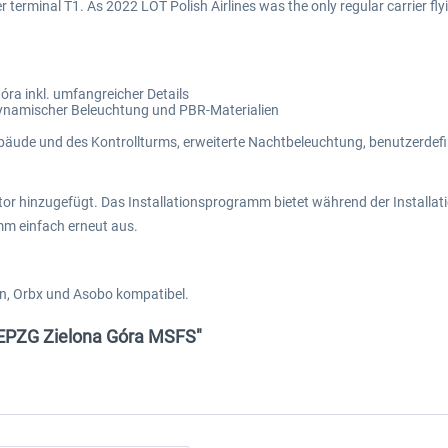
r terminal T1. As 2022 LOT Polish Airlines was the only regular carrier fl
ra inkl. umfangreicher Details
dynamischer Beleuchtung und PBR-Materialien
bäude und des Kontrollturms, erweiterte Nachtbeleuchtung, benutzerdef
or hinzugefügt. Das Installationsprogramm bietet während der Installat
mm einfach erneut aus.
gn, Orbx und Asobo kompatibel.
- EPZG Zielona Góra MSFS"