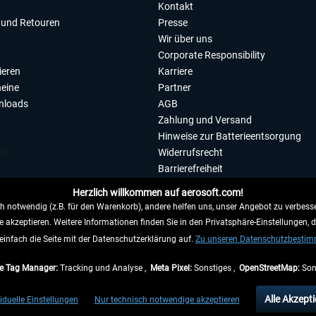
Kontakt
und Retouren
Presse
Wir über uns
Corporate Responsibility
ieren
Karriere
eine
Partner
nloads
AGB
Zahlung und Versand
Hinweise zur Batterieentsorgung
Widerrufsrecht
Barrierefreiheit
Datenschutzerklärung
Herzlich willkommen auf aerosoft.com!
Impressum
 notwendig (z.B. für den Warenkorb), andere helfen uns, unser Angebot zu verbesse
e akzeptieren. Weitere Informationen finden Sie in den Privatsphäre-Einstellungen, 
WIDERRUFEN
einfach die Seite mit der Datenschutzerklärung auf.
Zu unseren Datenschutzbesti
e Tag Manager:
Tracking und Analyse ,
Meta Pixel:
Sonstiges ,
OpenStreetMap:
Son
e Preise inkl. gesetzl. Mehrwertsteuer zzgl.
Versandkosten
, wenn nicht anders beschr
Alle Akzepti
iduelle Einstellungen
Nur technisch notwendige akzeptieren
gen innerhalb Deutschlands, Lieferzeiten für andere Länder entnehmen Sie bitte den
Ve