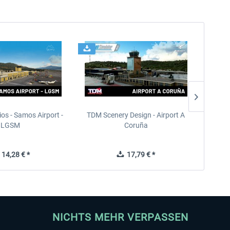
ios - Samos Airport -
TDM Scenery Design - Airport A
FlyLo
LGSM
Coruña
14,28 € *
17,79 € *
NICHTS MEHR VERPASSEN