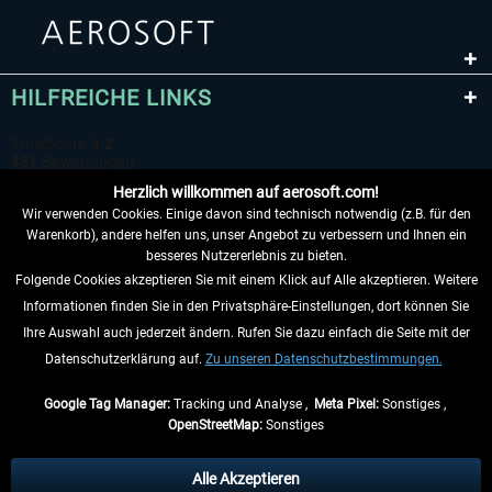
HILFREICHE LINKS
Herzlich willkommen auf aerosoft.com!
Wir verwenden Cookies. Einige davon sind technisch notwendig (z.B. für den
Warenkorb), andere helfen uns, unser Angebot zu verbessern und Ihnen ein
besseres Nutzererlebnis zu bieten.
Folgende Cookies akzeptieren Sie mit einem Klick auf Alle akzeptieren. Weitere
VERTRAG WIDERRUFEN
Informationen finden Sie in den Privatsphäre-Einstellungen, dort können Sie
Ihre Auswahl auch jederzeit ändern. Rufen Sie dazu einfach die Seite mit der
INFORMATIONEN
Datenschutzerklärung auf.
Zu unseren Datenschutzbestimmungen.
NICHTS MEHR VERPASSEN
Google Tag Manager:
Tracking und Analyse ,
Meta Pixel:
Sonstiges ,
OpenStreetMap:
Sonstiges
* Alle Preise inkl. gesetzl. Mehrwertsteuer zzgl.
Versandkosten
, wenn nicht
anders beschrieben.
Alle Akzeptieren