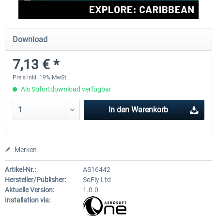
FSDG - St Lucia TLPC MSFS
FSDG - St Lucia TLPL MS
Download
7,13 € *
11,90 € *
14,99 € *
Preis inkl. 19% MwSt.
Als Sofortdownload verfügbar
In den
Warenkorb
Merken
Artikel-Nr.:
AS16442
Hersteller/Publisher:
SoFly Ltd
Aktuelle Version:
1.0.0
Installation via: