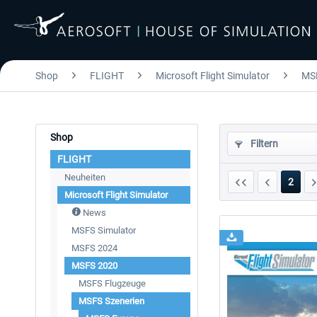
Shop
FLIGHT
Microsoft Flight Simulator
MS
Shop
Filtern
FLIGHT
Neuheiten
2
Microsoft Flight Simulator
News
MSFS Simulator
MSFS 2024
MSFS 2020
MSFS Flugzeuge
MSFS Szenerien