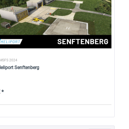
 MSFS 2024
eliport Senftenberg
 *