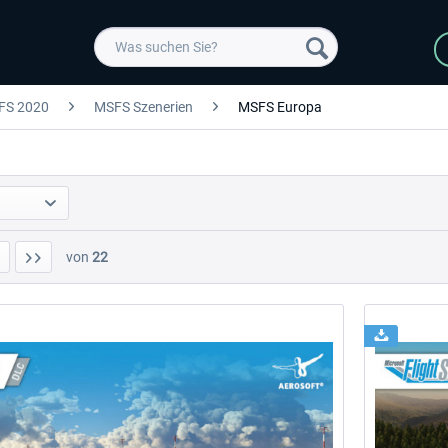
FS 2020
MSFS Szenerien
MSFS Europa
von
22