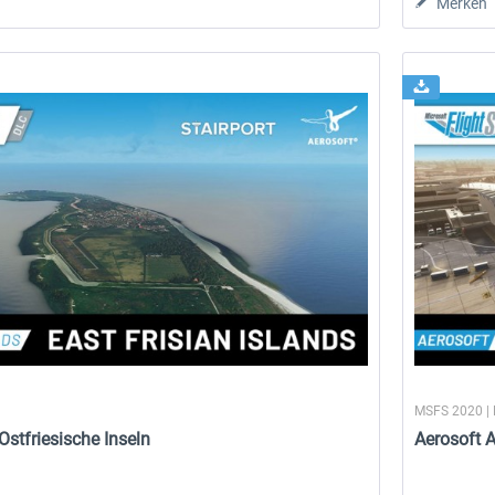
Merken
17,95 € *
19,95 € *
MSFS 2020 |
 Ostfriesische Inseln
Aerosoft 