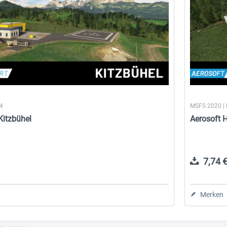
24
MSFS 2020 |
Kitzbühel
Aerosoft H
7,74 €
Merken