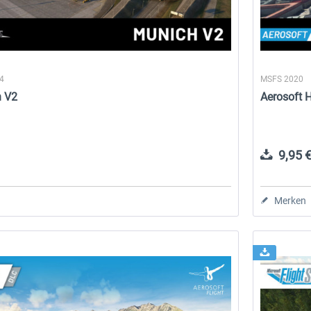
24
MSFS 2020
h V2
Aerosoft H
9,95 €
Merken