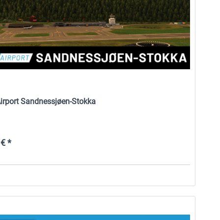
Airport Sandnessjøen-Stokka
€ *