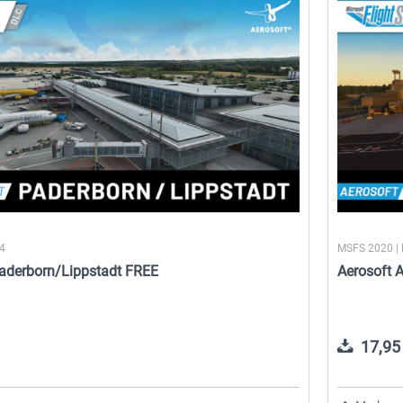
24
MSFS 2020 |
Paderborn/Lippstadt FREE
Aerosoft A
17,95 
sel
Aerosoft Airport Köln/Bonn
sim-wings Hamburg