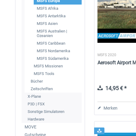
MSFS Europa
MSFS Afrika
MSFS Antarktika
MSFS Asien
MSFS Australien |
Ozeanien
MSFS Caribbean
MSFS Nordamerika
MSFS 2020
MSFS Südamerika
Aerosoft Airport
MSFS Missionen
MSFS Tools
Bücher
14,95 € *
Zeitschriften
X-Plane
P3D | FSX
Merken
Sonstige Simulatoren
Hardware
MOVE
Gutscheine