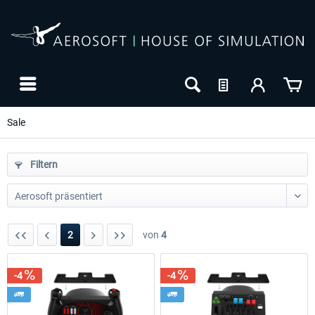
Sale
Filtern
2
von
4
-4
-4
-8