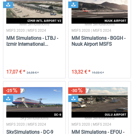
MM Simulations
MM Simulations
MSFS 2020 | MSFS 2024
MSFS 2020 | MSFS 2024
MM Simulations - LTBJ -
MM Simulations - BGGH -
Izmir International...
Nuuk Airport MSFS
17,07 € *
13,32 € *
24,38 € *
19,03 € *
-25
-30
SkySimulations
MM Simulations
MSFS 2020 | MSFS 2024
MSFS 2020 | MSFS 2024
SkySimulations - DC-9
MM Simulations - EFOU -