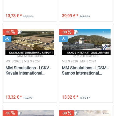
13,73 € *
39,99 € *
19,62 € *
54,99 € *
-30
-30
MM Simulations
MM Simulations
MSFS 2020 | MSFS 2024
MSFS 2020 | MSFS 2024
MM Simulations - LGKV -
MM Simulations - LGSM -
Kavala International...
Samos International...
13,32 € *
13,32 € *
19,03 € *
19,03 € *
-30
-30