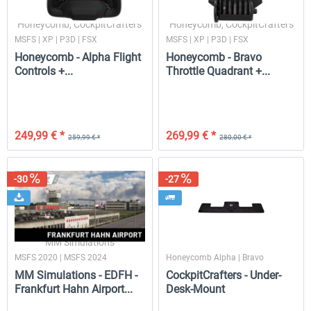
Honeycomb, CockpitCrafters
Honeycomb, CockpitCrafters
MSFS | XP | P3D | FSX
MSFS | XP | P3D | FSX
Drzewiecki Design - EPRA Radom
Octavi - IFR-1
Honeycomb - Alpha Flight
Honeycomb - Bravo
MSFS FREE
Controls +...
Throttle Quadrant +...
179,99 €
0,00 € *
164,99 € *
249,99 € *
269,99 € *
259,99 € *
280,00 € *
-30
-27
MM Simulations
CockpitCrafters
MSFS 2020 | MSFS 2024
Honeycomb Alpha | Bravo
MM Simulations - EDFH -
CockpitCrafters - Under-
Frankfurt Hahn Airport...
Desk-Mount