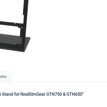
dotto
op Stand for RealSimGear GTN750 & GTN650"