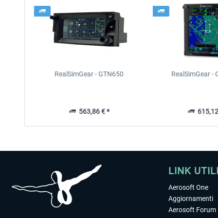
RealSimGear - GTN650
RealSimGear -
563,86 € *
615,12
LINK UTIL
Aerosoft One
Aggiornamenti
Aerosoft Forum