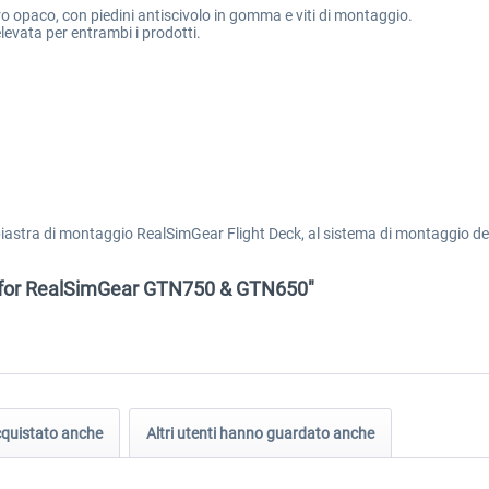
ro opaco, con piedini antiscivolo in gomma e viti di montaggio.
levata per entrambi i prodotti.
piastra di montaggio RealSimGear Flight Deck, al sistema di montaggio dell
nd for RealSimGear GTN750 & GTN650"
acquistato anche
Altri utenti hanno guardato anche