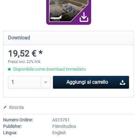
FunnerFlight - KSAN, KNZY & Naval
Saint Croix XP
Base San...
Download
20,45 € *
25,40 € *
19,52 € *
Prezzi incl. 22% IVA
Disponibile come download immediato
Aggiungi al carrello
Ricorda
Numero Ordine:
AS15791
Publisher:
FSimStudios
Lingua:
English