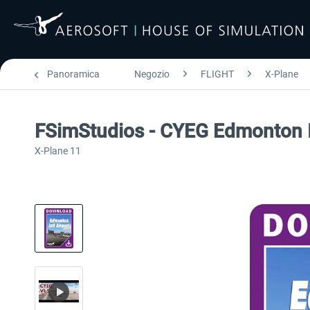
Panoramica
Negozio
FLIGHT
X-Plane
FSimStudios - CYEG Edmonton I
X-Plane 11