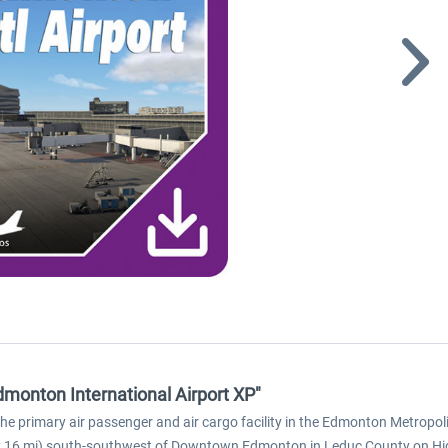
monton International Airport XP"
the primary air passenger and air cargo facility in the Edmonton Metropo
 km; 16 mi) south-southwest of Downtown Edmonton in Leduc County on Hig