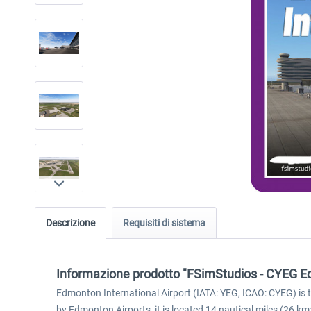
Descrizione
Requisiti di sistema
Informazione prodotto "FSimStudios - CYEG Ed
Edmonton International Airport (IATA: YEG, ICAO: CYEG) is 
by Edmonton Airports, it is located 14 nautical miles (26