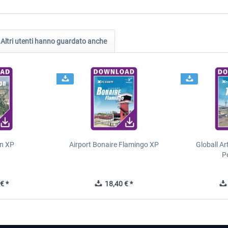
Altri utenti hanno guardato anche
n XP
Airport Bonaire Flamingo XP
Globall Ar
P
€ *
18,40 € *