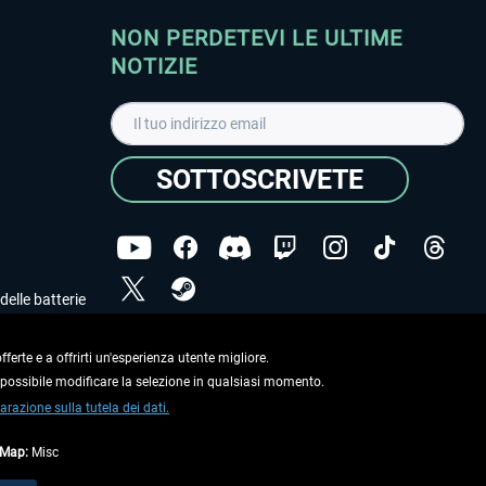
NON PERDETEVI LE ULTIME
NOTIZIE
SOTTOSCRIVETE
delle batterie
Ho letto l'informativa sulla
dichiarazione sulla tutela
dei dati
.
ferte e a offrirti un'esperienza utente migliore.
e possibile modificare la selezione in qualsiasi momento.
Copyright © Aerosoft GmbH. Tutti i diritti riservati.
arazione sulla tutela dei dati.
tMap:
Misc
on diversamente descritto.