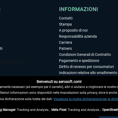
I
INFORMAZIONI
Contatti
Stampa
A proposito di noi
Responsabilità azienda
Carriera
ti
Patners
Condizioni Generali di Contratto
Pagamento e spedizione
Diritto di recesso per consumatori
Indicazioni relative allo smaltimento 
Dichiarazione sulla tutela dei dati
Benvenuti su aerosoft.com!
Editoriale
amente necessari (ad esempio per il carrello), altri ci aiutano a migliorare le nostre of
 Ulteriori informazioni sono disponibili nelle impostazioni sulla privacy, dove è anch
iva dichiarazione sulla tutela dei dati.
 DAL CONTRATTO
Visualizza la nostra dichiarazione per la dichi
ag Manager:
Tracking and Analysis ,
Meta Pixel:
Tracking and Analysis ,
OpenStree
ti al netto di Iva e
spese di spedizione
ed eventualmente le spese di spedizione, se n