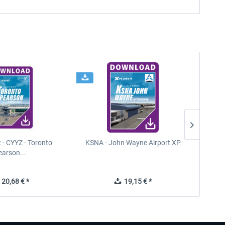
t - CYYZ - Toronto
KSNA - John Wayne Airport XP
New Y
earson...
20,68 € *
19,15 € *