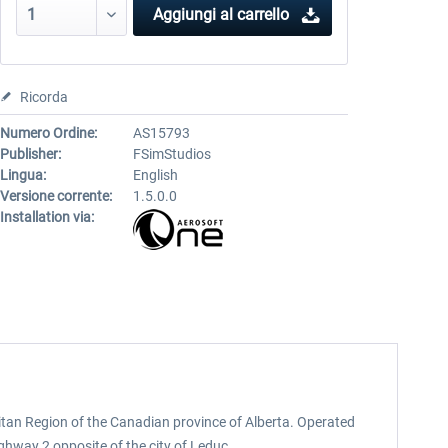
Aggiungi al carrello
Ricorda
Numero Ordine:
AS15793
Publisher:
FSimStudios
Lingua:
English
Versione corrente:
1.5.0.0
Installation via:
litan Region of the Canadian province of Alberta. Operated
hway 2 opposite of the city of Leduc.