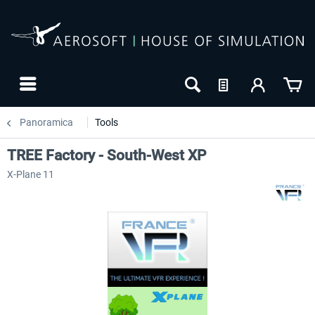
Panoramica
Tools
TREE Factory - South-West XP
X-Plane 11
NUOVO