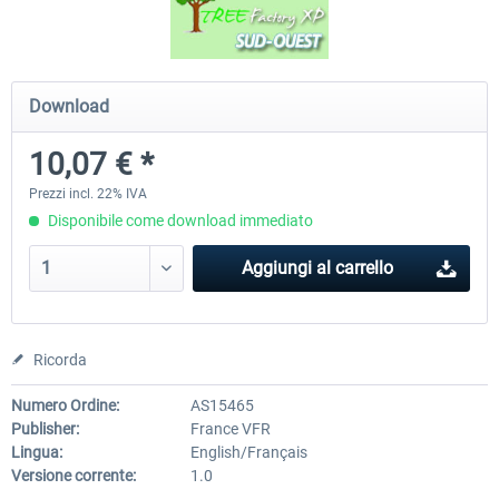
Traffic Global for X-Plane 12/11 (Mac)
FSDG - Flight Suite Pro
Download
10,07 € *
45,70 € *
10,24 € *
Prezzi incl. 22% IVA
Disponibile come download immediato
Aggiungi al carrello
Ricorda
Numero Ordine:
AS15465
Publisher:
France VFR
Lingua:
English/Français
Versione corrente:
1.0