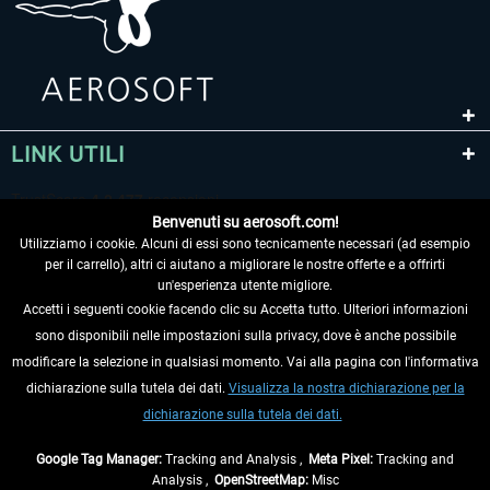
LINK UTILI
Benvenuti su aerosoft.com!
Utilizziamo i cookie. Alcuni di essi sono tecnicamente necessari (ad esempio
per il carrello), altri ci aiutano a migliorare le nostre offerte e a offrirti
un'esperienza utente migliore.
Accetti i seguenti cookie facendo clic su Accetta tutto. Ulteriori informazioni
sono disponibili nelle impostazioni sulla privacy, dove è anche possibile
RECEDERE DAL CONTRATTO
modificare la selezione in qualsiasi momento. Vai alla pagina con l'informativa
dichiarazione sulla tutela dei dati.
Visualizza la nostra dichiarazione per la
INFORMAZIONI
dichiarazione sulla tutela dei dati.
NON PERDETEVI LE ULTIME NOTIZIE
Google Tag Manager:
Tracking and Analysis ,
Meta Pixel:
Tracking and
Analysis ,
OpenStreetMap:
Misc