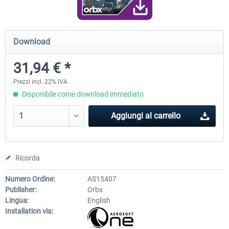
Airport Berlin Brandenburg V2 XP
Airport Zurich V2.0 XP
Download
31,94 € *
30,71 € *
26,60 € *
Prezzi incl. 22% IVA
Disponibile come download immediato
Aggiungi al carrello
Ricorda
Numero Ordine:
AS15407
Publisher:
Orbx
Lingua:
English
Installation via: