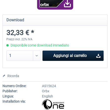
Airport Berlin Brandenburg V2 XP
Airport Zurich V2.0 XP
Download
32,33 € *
30,71 € *
26,60 € *
Prezzi incl. 22% IVA
Disponibile come download immediato
Aggiungi al carrello
Ricorda
Numero Ordine:
AS15624
Publisher:
Orbx
Lingua:
English
Installation via: