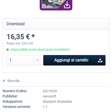
Airport Berlin Brandenburg V2 XP
Airport Zurich V2.0 XP
Download
16,35 € *
30,71 € *
26,60 € *
Prezzi incl. 22% IVA
Disponibile come download immediato
Aggiungi al carrello
Ricorda
Numero Ordine:
AS13920
Publisher:
Aerosoft
Sviluppatore:
Stairport Sceneries
Versione corrente:
1.1