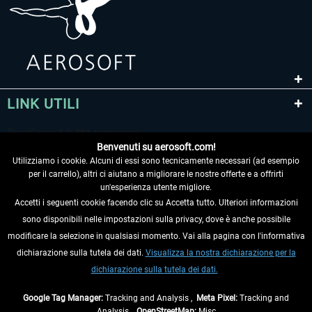
LINK UTILI
Benvenuti su aerosoft.com!
Utilizziamo i cookie. Alcuni di essi sono tecnicamente necessari (ad esempio
per il carrello), altri ci aiutano a migliorare le nostre offerte e a offrirti
un'esperienza utente migliore.
Accetti i seguenti cookie facendo clic su Accetta tutto. Ulteriori informazioni
sono disponibili nelle impostazioni sulla privacy, dove è anche possibile
RECEDERE DAL CONTRATTO
modificare la selezione in qualsiasi momento. Vai alla pagina con l'informativa
dichiarazione sulla tutela dei dati.
Visualizza la nostra dichiarazione per la
INFORMAZIONI
dichiarazione sulla tutela dei dati.
NON PERDETEVI LE ULTIME NOTIZIE
Google Tag Manager:
Tracking and Analysis ,
Meta Pixel:
Tracking and
Analysis ,
OpenStreetMap:
Misc