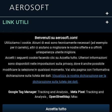
LINK UTILI
Benvenuti su aerosoft.com!
Utilizziamo i cookie. Alcuni di essi sono tecnicamente necessari (ad esempio
per il carrello), altri ci aiutano a migliorare le nostre offerte e a offrirti
un'esperienza utente migliore.
Accetti i seguenti cookie facendo clic su Accetta tutto. Ulteriori informazioni
sono disponibili nelle impostazioni sulla privacy, dove è anche possibile
RECEDERE DAL CONTRATTO
modificare la selezione in qualsiasi momento. Vai alla pagina con l'informativa
dichiarazione sulla tutela dei dati.
Visualizza la nostra dichiarazione per la
INFORMAZIONI
dichiarazione sulla tutela dei dati.
NON PERDETEVI LE ULTIME NOTIZIE
Google Tag Manager:
Tracking and Analysis ,
Meta Pixel:
Tracking and
Analysis ,
OpenStreetMap:
Misc
* Tutti i prezzi sono indicati al netto di Iva e
spese di spedizione
ed
eventualmente le spese di spedizione, se non diversamente descritto.
Accetta tutto