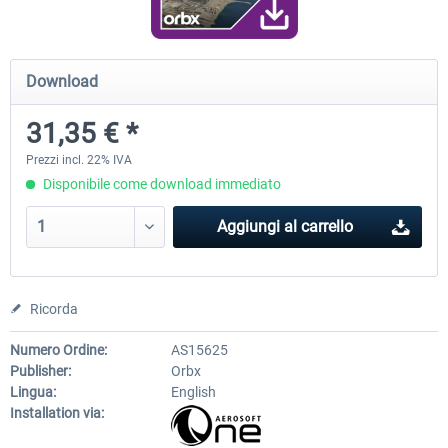
Airport Berlin Brandenburg V2 XP
Airport Zurich V2.0 XP
Download
31,35 € *
30,71 € *
26,60 € *
Prezzi incl. 22% IVA
Disponibile come download immediato
Aggiungi al carrello
Ricorda
Numero Ordine:
AS15625
Publisher:
Orbx
Lingua:
English
Installation via: