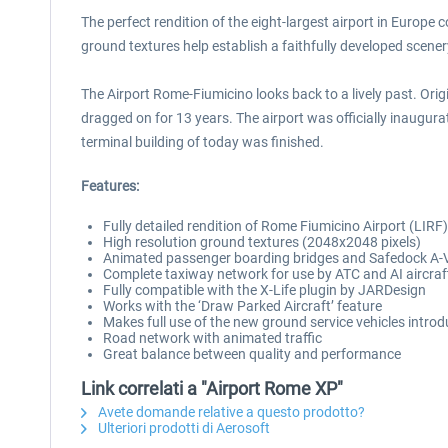
The perfect rendition of the eight-largest airport in Europ
ground textures help establish a faithfully developed scener
The Airport Rome-Fiumicino looks back to a lively past. Or
dragged on for 13 years. The airport was officially inaugur
terminal building of today was finished.
Features:
Fully detailed rendition of Rome Fiumicino Airport (LIRF)
High resolution ground textures (2048x2048 pixels)
Animated passenger boarding bridges and Safedock A-VDG
Complete taxiway network for use by ATC and AI aircraf
Fully compatible with the X-Life plugin by JARDesign
Works with the ‘Draw Parked Aircraft’ feature
Makes full use of the new ground service vehicles intro
Road network with animated traffic
Great balance between quality and performance
Link correlati a "Airport Rome XP"
Avete domande relative a questo prodotto?
Ulteriori prodotti di Aerosoft