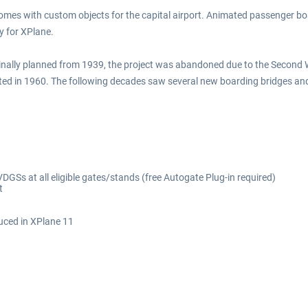
e comes with custom objects for the capital airport. Animated passenger 
y for XPlane.
iginally planned from 1939, the project was abandoned due to the Second 
ated in 1960. The following decades saw several new boarding bridges and 
Ss at all eligible gates/stands (free Autogate Plug-in required)
t
duced in XPlane 11