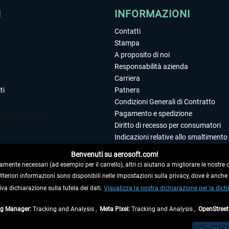
I
INFORMAZIONI
Contatti
Stampa
A proposito di noi
Responsabilità azienda
Carriera
ti
Patners
Condizioni Generali di Contratto
Pagamento e spedizione
Diritto di recesso per consumatori
Indicazioni relative allo smaltimento 
Dichiarazione sulla tutela dei dati
Benvenuti su aerosoft.com!
Editoriale
amente necessari (ad esempio per il carrello), altri ci aiutano a migliorare le nostre of
 Ulteriori informazioni sono disponibili nelle impostazioni sulla privacy, dove è anch
iva dichiarazione sulla tutela dei dati.
 DAL CONTRATTO
Visualizza la nostra dichiarazione per la dichi
ag Manager:
Tracking and Analysis ,
Meta Pixel:
Tracking and Analysis ,
OpenStree
ti al netto di Iva e
spese di spedizione
ed eventualmente le spese di spedizione, se n