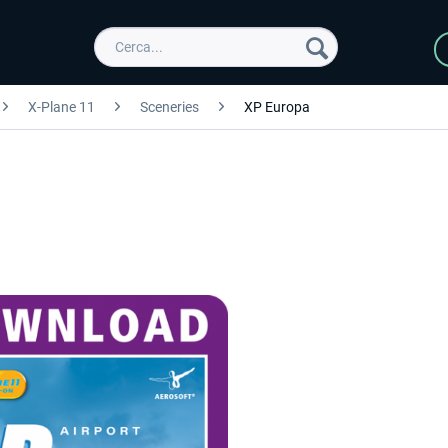
X-Plane 11
Sceneries
XP Europa