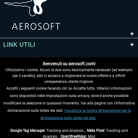
LINK UTILI
Benvenuti su aerosoft.com!
Utilizziamo i cookie. Alcuni di essi sono tecnicamente necessari (ad esempio
per il carrello), altri ci aiutano a migliorare le nostre offerte e a offrirti
un'esperienza utente migliore.
Accetti i seguenti cookie facendo clic su Accetta tutto. Ulteriori informazioni
sono disponibili nelle impostazioni sulla privacy, dove è anche possibile
RECEDERE DAL CONTRATTO
modificare la selezione in qualsiasi momento. Vai alla pagina con l'informativa
dichiarazione sulla tutela dei dati.
Visualizza la nostra dichiarazione per la
INFORMAZIONI
dichiarazione sulla tutela dei dati.
NON PERDETEVI LE ULTIME NOTIZIE
Google Tag Manager:
Tracking and Analysis ,
Meta Pixel:
Tracking and
Analysis ,
OpenStreetMap:
Misc