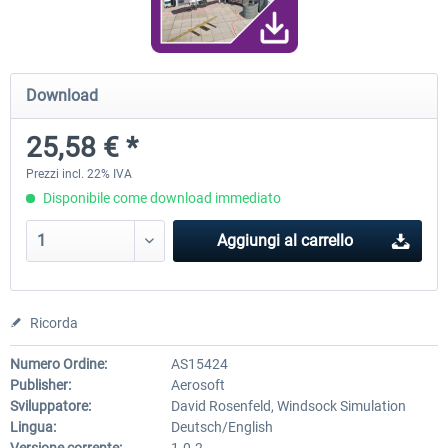
RJAA Tokyo Narita XP
Moscow City XP
Download
25,58 € *
24,79 € *
30,50 € *
Prezzi incl. 22% IVA
Disponibile come download immediato
Aggiungi al carrello
Ricorda
Numero Ordine:
AS15424
Publisher:
Aerosoft
Sviluppatore:
David Rosenfeld, Windsock Simulation
Lingua:
Deutsch/English