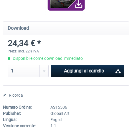
Airport Rio de Janeiro-Santos Dumont
Airport Rio de Janeiro Intern
Download
XP
V2.0 XP
24,34 € *
23,48 € *
30,44 € *
Prezzi incl. 22% IVA
Disponibile come download immediato
Aggiungi al carrello
Ricorda
Numero Ordine:
AS15506
Publisher:
Globall Art
Lingua:
English
Versione corrente:
1.1