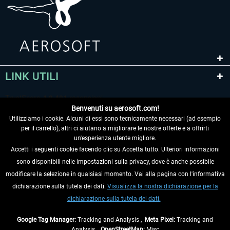
LINK UTILI
Benvenuti su aerosoft.com!
Utilizziamo i cookie. Alcuni di essi sono tecnicamente necessari (ad esempio
per il carrello), altri ci aiutano a migliorare le nostre offerte e a offrirti
un'esperienza utente migliore.
Accetti i seguenti cookie facendo clic su Accetta tutto. Ulteriori informazioni
sono disponibili nelle impostazioni sulla privacy, dove è anche possibile
RECEDERE DAL CONTRATTO
modificare la selezione in qualsiasi momento. Vai alla pagina con l'informativa
dichiarazione sulla tutela dei dati.
Visualizza la nostra dichiarazione per la
INFORMAZIONI
dichiarazione sulla tutela dei dati.
NON PERDETEVI LE ULTIME NOTIZIE
Google Tag Manager:
Tracking and Analysis ,
Meta Pixel:
Tracking and
Analysis ,
OpenStreetMap:
Misc