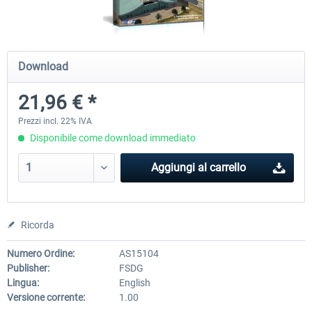
FSDG - Sharm El-Sheikh XP
FSDG - Dakar XP
Download
21,96 € *
15,86 € *
15,86 € *
Prezzi incl. 22% IVA
Disponibile come download immediato
Aggiungi al carrello
Ricorda
Numero Ordine:
AS15104
Publisher:
FSDG
Lingua:
English
Versione corrente:
1.00