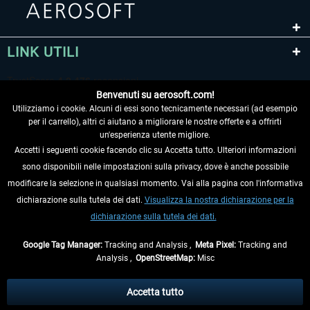
LINK UTILI
Benvenuti su aerosoft.com!
Utilizziamo i cookie. Alcuni di essi sono tecnicamente necessari (ad esempio
per il carrello), altri ci aiutano a migliorare le nostre offerte e a offrirti
un'esperienza utente migliore.
Accetti i seguenti cookie facendo clic su Accetta tutto. Ulteriori informazioni
sono disponibili nelle impostazioni sulla privacy, dove è anche possibile
RECEDERE DAL CONTRATTO
modificare la selezione in qualsiasi momento. Vai alla pagina con l'informativa
dichiarazione sulla tutela dei dati.
Visualizza la nostra dichiarazione per la
INFORMAZIONI
dichiarazione sulla tutela dei dati.
NON PERDETEVI LE ULTIME NOTIZIE
Google Tag Manager:
Tracking and Analysis ,
Meta Pixel:
Tracking and
Analysis ,
OpenStreetMap:
Misc
* Tutti i prezzi sono indicati al netto di Iva e
spese di spedizione
ed
eventualmente le spese di spedizione, se non diversamente descritto.
Accetta tutto
** Riguarda le spedizioni al di fuori della Germania, i tempi di consegna per le