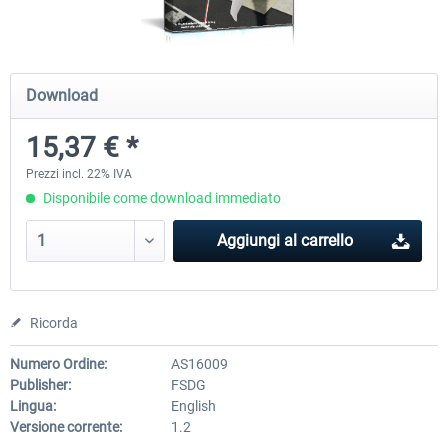
FSDG - Cape Verde Sal P3D
FSDG LITE - Dakar
Download
15,37 € *
18,44 € *
9,76 € *
Prezzi incl. 22% IVA
Disponibile come download immediato
Aggiungi al carrello
Ricorda
Numero Ordine:
AS16009
Publisher:
FSDG
Lingua:
English
Versione corrente:
1.2