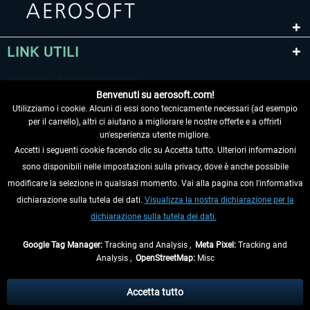
LINK UTILI
Benvenuti su aerosoft.com!
Utilizziamo i cookie. Alcuni di essi sono tecnicamente necessari (ad esempio
per il carrello), altri ci aiutano a migliorare le nostre offerte e a offrirti
un'esperienza utente migliore.
Accetti i seguenti cookie facendo clic su Accetta tutto. Ulteriori informazioni
sono disponibili nelle impostazioni sulla privacy, dove è anche possibile
RECEDERE DAL CONTRATTO
modificare la selezione in qualsiasi momento. Vai alla pagina con l'informativa
dichiarazione sulla tutela dei dati.
Visualizza la nostra dichiarazione per la
INFORMAZIONI
dichiarazione sulla tutela dei dati.
NON PERDETEVI LE ULTIME NOTIZIE
Google Tag Manager:
Tracking and Analysis ,
Meta Pixel:
Tracking and
Analysis ,
OpenStreetMap:
Misc
* Tutti i prezzi sono indicati al netto di Iva e
spese di spedizione
ed
eventualmente le spese di spedizione, se non diversamente descritto.
Accetta tutto
** Riguarda le spedizioni al di fuori della Germania, i tempi di consegna per le