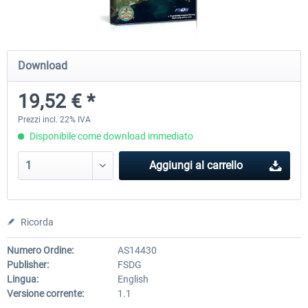
Airports of Mexico City & Central
US Cities X - Chicago
Download
19,52 € *
28,65 € *
15,33 € *
Prezzi incl. 22% IVA
Disponibile come download immediato
Aggiungi al carrello
Ricorda
Numero Ordine:
AS14430
Publisher:
FSDG
Lingua:
English
Versione corrente:
1.1