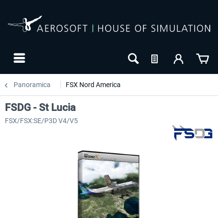
Panoramica
FSX Nord America
FSDG - St Lucia
FSX/FSX:SE/P3D V4/V5