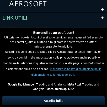
LINK UTILI
Benvenuti su aerosoft.com!
Utilizziamo i cookie. Alcuni di essi sono tecnicamente necessari (ad esempio
per il carrello), altri ci aiutano a migliorare le nostre offerte e a offrirti
un'esperienza utente migliore.
Accetti i seguenti cookie facendo clic su Accetta tutto. Ulteriori informazioni
sono disponibili nelle impostazioni sulla privacy, dove è anche possibile
RECEDERE DAL CONTRATTO
modificare la selezione in qualsiasi momento. Vai alla pagina con l'informativa
dichiarazione sulla tutela dei dati.
Visualizza la nostra dichiarazione per la
INFORMAZIONI
dichiarazione sulla tutela dei dati.
NON PERDETEVI LE ULTIME NOTIZIE
Google Tag Manager:
Tracking and Analysis ,
Meta Pixel:
Tracking and
Analysis ,
OpenStreetMap:
Misc
* Tutti i prezzi sono indicati al netto di Iva e
spese di spedizione
ed
eventualmente le spese di spedizione, se non diversamente descritto.
Accetta tutto
** Riguarda le spedizioni al di fuori della Germania, i tempi di consegna per le