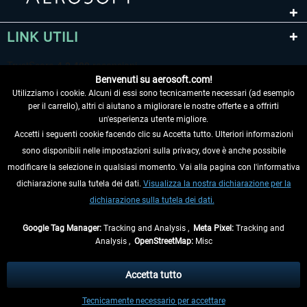
LINK UTILI
Benvenuti su aerosoft.com!
Utilizziamo i cookie. Alcuni di essi sono tecnicamente necessari (ad esempio
per il carrello), altri ci aiutano a migliorare le nostre offerte e a offrirti
un'esperienza utente migliore.
Accetti i seguenti cookie facendo clic su Accetta tutto. Ulteriori informazioni
sono disponibili nelle impostazioni sulla privacy, dove è anche possibile
RECEDERE DAL CONTRATTO
modificare la selezione in qualsiasi momento. Vai alla pagina con l'informativa
dichiarazione sulla tutela dei dati.
Visualizza la nostra dichiarazione per la
INFORMAZIONI
dichiarazione sulla tutela dei dati.
NON PERDETEVI LE ULTIME NOTIZIE
Google Tag Manager:
Tracking and Analysis ,
Meta Pixel:
Tracking and
Analysis ,
OpenStreetMap:
Misc
* Tutti i prezzi sono indicati al netto di Iva e
spese di spedizione
ed
eventualmente le spese di spedizione, se non diversamente descritto.
Accetta tutto
** Riguarda le spedizioni al di fuori della Germania, i tempi di consegna per le
Tecnicamente necessario per accettare
altre nazioni sono disponibili nelle
informazioni di spedizione
.