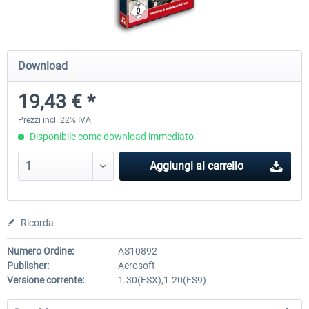
Airports of Mexico City & Central
US Cities X - Chicago
Download
19,43 € *
28,65 € *
15,33 € *
Prezzi incl. 22% IVA
Disponibile come download immediato
Aggiungi al carrello
Ricorda
Numero Ordine:
AS10892
Publisher:
Aerosoft
Versione corrente:
1.30(FSX),1.20(FS9)