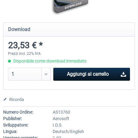
Airports of Mexico City & Central
US Cities X - Chicago
Download
23,53 € *
28,65 € *
15,33 € *
Prezzi incl. 22% IVA
Disponibile come download immediato
Aggiungi al carrello
Ricorda
Numero Ordine:
AS13760
Publisher:
Aerosoft
Sviluppatore:
I.D.S.
Lingua:
Deutsch/English