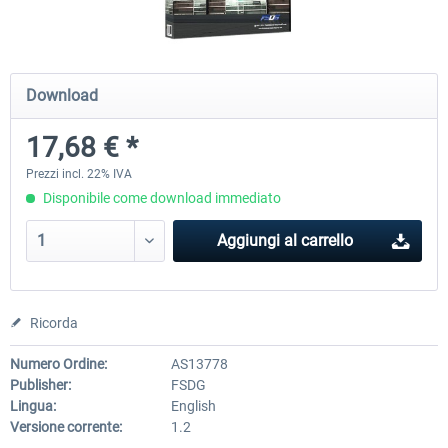
Mega Airport Frankfurt V2.0
Mega Airport Berlin Brande
Download
17,68 € *
30,71 € *
25,58 € *
Prezzi incl. 22% IVA
Disponibile come download immediato
Aggiungi al carrello
Ricorda
Numero Ordine:
AS13778
Publisher:
FSDG
Lingua:
English
Versione corrente:
1.2