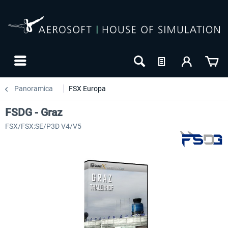
Panoramica
FSX Europa
FSDG - Graz
FSX/FSX:SE/P3D V4/V5