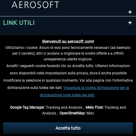
LINK UTILI
Benvenuti su aerosoft.com!
Utilizziamo i cookie. Alcuni di essi sono tecnicamente necessari (ad esempio
per il carrello), altri ci aiutano a migliorare le nostre offerte e a offrirti
un'esperienza utente migliore.
Accetti i seguenti cookie facendo clic su Accetta tutto. Ulteriori informazioni
sono disponibili nelle impostazioni sulla privacy, dove è anche possibile
RECEDERE DAL CONTRATTO
modificare la selezione in qualsiasi momento. Vai alla pagina con l'informativa
dichiarazione sulla tutela dei dati.
Visualizza la nostra dichiarazione per la
INFORMAZIONI
dichiarazione sulla tutela dei dati.
NON PERDETEVI LE ULTIME NOTIZIE
Google Tag Manager:
Tracking and Analysis ,
Meta Pixel:
Tracking and
Analysis ,
OpenStreetMap:
Misc
* Tutti i prezzi sono indicati al netto di Iva e
spese di spedizione
ed
eventualmente le spese di spedizione, se non diversamente descritto.
Accetta tutto
** Riguarda le spedizioni al di fuori della Germania, i tempi di consegna per le