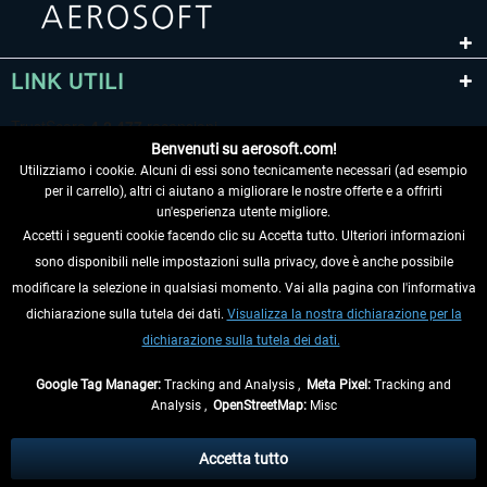
LINK UTILI
Benvenuti su aerosoft.com!
Utilizziamo i cookie. Alcuni di essi sono tecnicamente necessari (ad esempio
per il carrello), altri ci aiutano a migliorare le nostre offerte e a offrirti
un'esperienza utente migliore.
Accetti i seguenti cookie facendo clic su Accetta tutto. Ulteriori informazioni
sono disponibili nelle impostazioni sulla privacy, dove è anche possibile
RECEDERE DAL CONTRATTO
modificare la selezione in qualsiasi momento. Vai alla pagina con l'informativa
dichiarazione sulla tutela dei dati.
Visualizza la nostra dichiarazione per la
INFORMAZIONI
dichiarazione sulla tutela dei dati.
NON PERDETEVI LE ULTIME NOTIZIE
Google Tag Manager:
Tracking and Analysis ,
Meta Pixel:
Tracking and
Analysis ,
OpenStreetMap:
Misc
* Tutti i prezzi sono indicati al netto di Iva e
spese di spedizione
ed
eventualmente le spese di spedizione, se non diversamente descritto.
Accetta tutto
** Riguarda le spedizioni al di fuori della Germania, i tempi di consegna per le