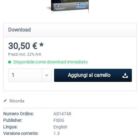
Mega Airport Frankfurt V2.0
Mega Airport Berlin Brande
Download
30,50 € *
30,71 € *
25,58 € *
Prezzi incl. 22% IVA
Disponibile come download immediato
Aggiungi al carrello
Ricorda
Numero Ordine:
AS14748
Publisher:
FSDG
Lingua:
English
Versione corrente:
1.3