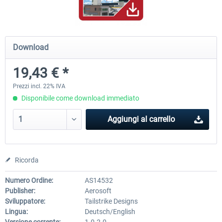
Mega Airport Frankfurt V2.0
Mega Airport Berlin Brande
Download
19,43 € *
30,71 € *
25,58 € *
Prezzi incl. 22% IVA
Disponibile come download immediato
Aggiungi al carrello
Ricorda
Numero Ordine:
AS14532
Publisher:
Aerosoft
Sviluppatore:
Tailstrike Designs
Lingua:
Deutsch/English