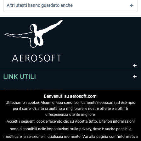
Altri utenti hanno guardato anche
LINK UTILI
Benvenuti su aerosoft.com!
Utilizziamo i cookie. Alcuni di essi sono tecnicamente necessari (ad esempio
per il carrello), altri ci aiutano a migliorare le nostre offerte e a offrirti
un'esperienza utente migliore.
Accetti i seguenti cookie facendo clic su Accetta tutto. Ulteriori informazioni
sono disponibili nelle impostazioni sulla privacy, dove è anche possibile
RECEDERE DAL CONTRATTO
modificare la selezione in qualsiasi momento. Vai alla pagina con l'informativa