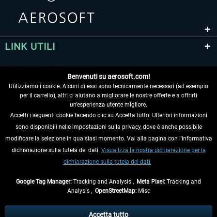
LINK UTILI
Benvenuti su aerosoft.com!
Utilizziamo i cookie. Alcuni di essi sono tecnicamente necessari (ad esempio
per il carrello), altri ci aiutano a migliorare le nostre offerte e a offrirti
un'esperienza utente migliore.
Accetti i seguenti cookie facendo clic su Accetta tutto. Ulteriori informazioni
sono disponibili nelle impostazioni sulla privacy, dove è anche possibile
RECEDERE DAL CONTRATTO
modificare la selezione in qualsiasi momento. Vai alla pagina con l'informativa
dichiarazione sulla tutela dei dati.
Visualizza la nostra dichiarazione per la
INFORMAZIONI
dichiarazione sulla tutela dei dati.
NON PERDETEVI LE ULTIME NOTIZIE
Google Tag Manager:
Tracking and Analysis ,
Meta Pixel:
Tracking and
Analysis ,
OpenStreetMap:
Misc
* Tutti i prezzi sono indicati al netto di Iva e
spese di spedizione
ed
eventualmente le spese di spedizione, se non diversamente descritto.
Accetta tutto