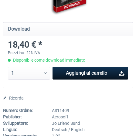
Mega Airport Frankfurt V2.0
Mega Airport Berlin Brande
Download
18,40 € *
30,71 € *
25,58 € *
Prezzi incl. 22% IVA
Disponibile come download immediato
Aggiungi al carrello
Ricorda
Numero Ordine:
AS11409
Publisher:
Aerosoft
Sviluppatore:
Jo Erlend Sund
Lingua:
Deutsch / English