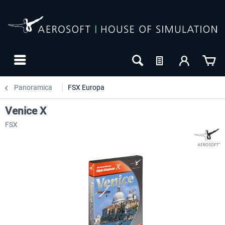
Panoramica
FSX Europa
Venice X
FSX