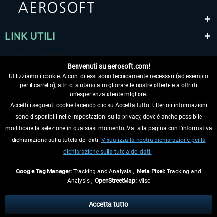
LINK UTILI
Benvenuti su aerosoft.com!
Utilizziamo i cookie. Alcuni di essi sono tecnicamente necessari (ad esempio
per il carrello), altri ci aiutano a migliorare le nostre offerte e a offrirti
un'esperienza utente migliore.
Accetti i seguenti cookie facendo clic su Accetta tutto. Ulteriori informazioni
sono disponibili nelle impostazioni sulla privacy, dove è anche possibile
RECEDERE DAL CONTRATTO
modificare la selezione in qualsiasi momento. Vai alla pagina con l'informativa
dichiarazione sulla tutela dei dati.
Visualizza la nostra dichiarazione per la
INFORMAZIONI
dichiarazione sulla tutela dei dati.
NON PERDETEVI LE ULTIME NOTIZIE
Google Tag Manager:
Tracking and Analysis ,
Meta Pixel:
Tracking and
Analysis ,
OpenStreetMap:
Misc
* Tutti i prezzi sono indicati al netto di Iva e
spese di spedizione
ed
eventualmente le spese di spedizione, se non diversamente descritto.
Accetta tutto
** Riguarda le spedizioni al di fuori della Germania, i tempi di consegna per le