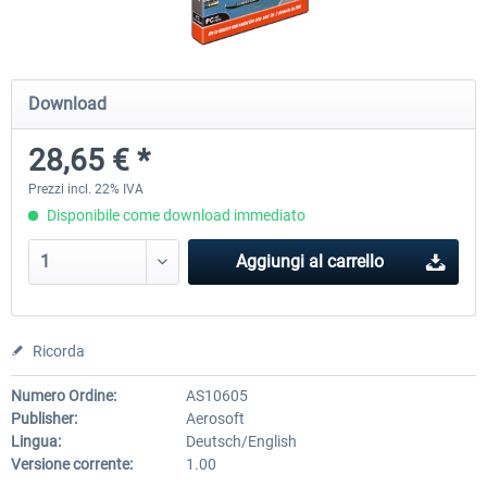
Mega Airport Frankfurt V2.0
Mega Airport Berlin Brande
Download
28,65 € *
30,71 € *
25,58 € *
Prezzi incl. 22% IVA
Disponibile come download immediato
Aggiungi al carrello
Ricorda
Numero Ordine:
AS10605
Publisher:
Aerosoft
Lingua:
Deutsch/English
Versione corrente:
1.00