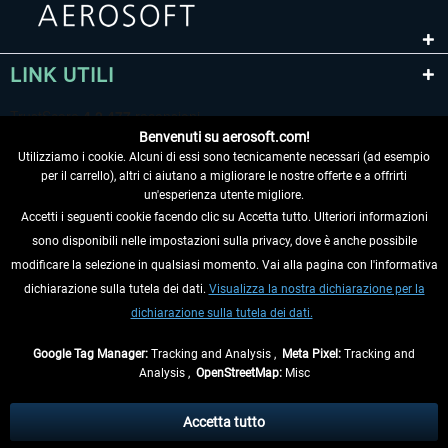
LINK UTILI
Benvenuti su aerosoft.com!
Utilizziamo i cookie. Alcuni di essi sono tecnicamente necessari (ad esempio
per il carrello), altri ci aiutano a migliorare le nostre offerte e a offrirti
un'esperienza utente migliore.
Accetti i seguenti cookie facendo clic su Accetta tutto. Ulteriori informazioni
sono disponibili nelle impostazioni sulla privacy, dove è anche possibile
RECEDERE DAL CONTRATTO
modificare la selezione in qualsiasi momento. Vai alla pagina con l'informativa
dichiarazione sulla tutela dei dati.
Visualizza la nostra dichiarazione per la
INFORMAZIONI
dichiarazione sulla tutela dei dati.
NON PERDETEVI LE ULTIME NOTIZIE
Google Tag Manager:
Tracking and Analysis ,
Meta Pixel:
Tracking and
Analysis ,
OpenStreetMap:
Misc
* Tutti i prezzi sono indicati al netto di Iva e
spese di spedizione
ed
eventualmente le spese di spedizione, se non diversamente descritto.
Accetta tutto
** Riguarda le spedizioni al di fuori della Germania, i tempi di consegna per le