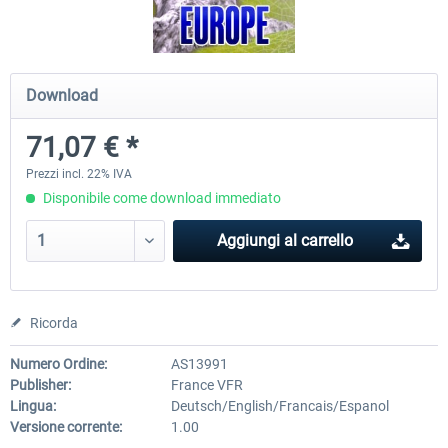
Mega Airport Frankfurt V2.0
Mega Airport Berlin Brande
Download
71,07 € *
30,71 € *
25,58 € *
Prezzi incl. 22% IVA
Disponibile come download immediato
Aggiungi al carrello
Ricorda
Numero Ordine:
AS13991
Publisher:
France VFR
Lingua:
Deutsch/English/Francais/Espanol
Versione corrente:
1.00